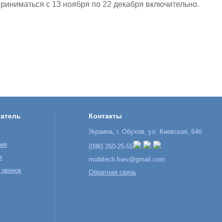
приниматься с 13 ноября по 22 декабря включительно.
атель
Контакты
Украина, г. Обухов, ул. Киевская, 64б
ция
(096) 260-25-55
я
mobitech.kiev@gmail.com
 звонок
Обратная связь