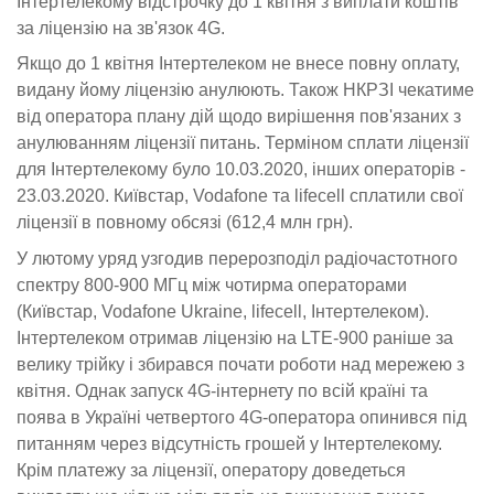
Інтертелекому відстрочку до 1 квітня з виплати коштів
за ліцензію на зв'язок 4G.
Якщо до 1 квітня Інтертелеком не внесе повну оплату,
видану йому ліцензію анулюють. Також НКРЗІ чекатиме
від оператора плану дій щодо вирішення пов'язаних з
анулюванням ліцензії питань. Терміном сплати ліцензії
для Інтертелекому було 10.03.2020, інших операторів -
23.03.2020. Київстар, Vodafone та lifecell сплатили свої
ліцензії в повному обсязі (612,4 млн грн).
У лютому уряд узгодив перерозподіл радіочастотного
спектру 800-900 МГц між чотирма операторами
(Київстар, Vodafone Ukraine, lifecell, Інтертелеком).
Інтертелеком отримав ліцензію на LTE-900 раніше за
велику трійку і збирався почати роботи над мережею з
квітня. Однак запуск 4G-інтернету по всій країні та
поява в Україні четвертого 4G-оператора опинився під
питанням через відсутність грошей у Інтертелекому.
Крім платежу за ліцензії, оператору доведеться