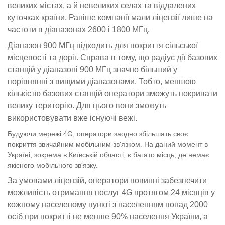
великих містах, а й невеликих селах та віддалених
куточках країни. Раніше компанії мали ліцензії лише на
частоти в діапазонах 2600 і 1800 МГц.
Діапазон 900 МГц підходить для покриття сільської
місцевості та доріг. Справа в тому, що радіус дії базових
станцій у діапазоні 900 МГц значно більший у
порівнянні з вищими діапазонами. Тобто, меншою
кількістю базових станцій оператори зможуть покривати
велику територію. Для цього вони зможуть
використовувати вже існуючі вежі.
Будуючи мережі 4G, оператори заодно збільшать своє
покриття звичайним мобільним зв'язком. На даний момент в
Україні, зокрема в Київській області, є багато місць, де немає
якісного мобільного зв'язку.
За умовами ліцензій, оператори повинні забезпечити
можливість отримання послуг 4G протягом 24 місяців у
кожному населеному пункті з населенням понад 2000
осіб при покритті не менше 90% населення України, а