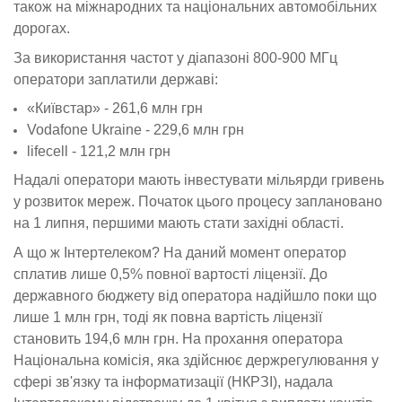
також на міжнародних та національних автомобільних
дорогах.
За використання частот у діапазоні 800-900 МГц
оператори заплатили державі:
«Київстар» - 261,6 млн грн
Vodafone Ukraine - 229,6 млн грн
lifecell - 121,2 млн грн
Надалі оператори мають інвестувати мільярди гривень
у розвиток мереж. Початок цього процесу заплановано
на 1 липня, першими мають стати західні області.
А що ж Інтертелеком?
На даний момент оператор
сплатив лише 0,5% повної вартості ліцензії. До
державного бюджету від оператора надійшло поки що
лише 1 млн грн, тоді як повна вартість ліцензії
становить 194,6 млн грн. На прохання оператора
Національна комісія, яка здійснює держрегулювання у
сфері зв'язку та інформатизації (НКРЗІ), надала