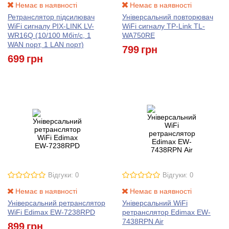
Немає в наявності
Немає в наявності
Ретранслятор підсилювач
Універсальний повторювач
WiFi сигналу PIX-LINK LV-
WiFi сигналу TP-Link TL-
WR16Q (10/100 Мбіт/с, 1
WA750RE
WAN порт, 1 LAN порт)
799
грн
699
грн
Відгуки: 0
Відгуки: 0
Немає в наявності
Немає в наявності
Універсальний ретранслятор
Універсальний WiFi
WiFi Edimax EW-7238RPD
ретранслятор Edimax EW-
7438RPN Air
899
грн