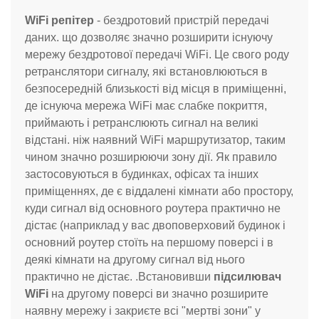
WiFi репітер
- бездротовий пристрій передачі
даних. що дозволяє значно розширити існуючу
мережу бездротової передачі WiFi. Це свого роду
ретранслятори сигналу, які встановлюються в
безпосередній близькості від місця в приміщенні,
де існуюча мережа WiFi має слабке покриття,
приймають і ретранслюють сигнал на великі
відстані. ніж наявний WiFi маршрутизатор, таким
чином значно розширюючи зону дії. Як правило
застосовуються в будинках, офісах та інших
приміщеннях, де є віддалені кімнати або простору,
куди сигнал від основного роутера практично не
дістає (наприклад у вас двоповерховий будинок і
основний роутер стоїть на першому поверсі і в
деякі кімнати на другому сигнал від нього
практично не дістає. .Встановивши
підсилювач
WiFi
на другому поверсі ви значно розширите
наявну мережу і закриєте всі "мертві зони" у