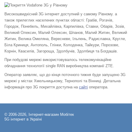
Високошвидкісний 3G інтернет доступний у самому Рівному. а
також прилеглих населених пунктах області: Грабів, Рогачів,
Городок, Понебель, Михайлівка, Карпилівка, Ставки, Обарів, Зозів,
Великий Олексин, Малий Олексин, Шпанов, Малий Житин, Великий
Житин, Велика Омеляна, Вересневе, Ільпень, Радиславка, Кругле,
Біла Криниця, Антополь, Глінки, Колоденка, Тайкури, Порозове,
Корнін, Квасилів, Загороща, Здолбунів, Здолбиця та Богдашів.
При побудові мережі використовувалось телекомунікаційне
обладнання технології single RAN виробництва компанії ZTE.
Оператор заявляє, що до кінця поточного тижня буде запущено 3G
мережі у містах Хмельницькому, Тернополі та Вінниці. Детальна
інформація про 3G покриття доступна на
сайті
оператора.
© 2006-2026, Інтернет-магазин Мобітек
5G інтернет в Україні