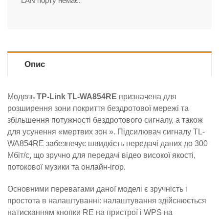
LAN порту немає.
Опис
Модель
TP-Link TL-WA854RE
призначена для
розширення зони покриття бездротової мережі та
збільшення потужності бездротового сигналу, а також
для усунення «мертвих зон ». Підсилювач сигналу ТL-
WA854RE забезпечує швидкість передачі даних до 300
Мбіт/с, що зручно для передачі відео високої якості,
потокової музики та онлайн-ігор.
Основними перевагами даної моделі є зручність і
простота в налаштуванні: налаштування здійснюється
натисканням кнопки RE на пристрої і WPS на