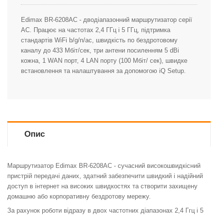
Edimax BR-6208AC - дводіапазонний маршрутизатор серії
АС. Працює на частотах 2,4 ГГц і 5 ГГц, підтримка
стандартів WiFi b/g/n/ac, швидкість по бездротовому
каналу до 433 Мбіт/сек, три антени посиленням 5 dBi
кожна, 1 WAN порт, 4 LAN порту (100 Мбіт/ сек), швидке
встановлення та налаштування за допомогою iQ Setup.
Опис
Маршрутизатор Edimax BR-6208AC - сучасний високошвидкісний
пристрій передачі даних, здатний забезпечити швидкий і надійний
доступ в інтернет на високих швидкостях та створити захищену
домашню або корпоративну бездротову мережу.
За рахунок роботи відразу в двох частотних діапазонах 2,4 Ггц і 5