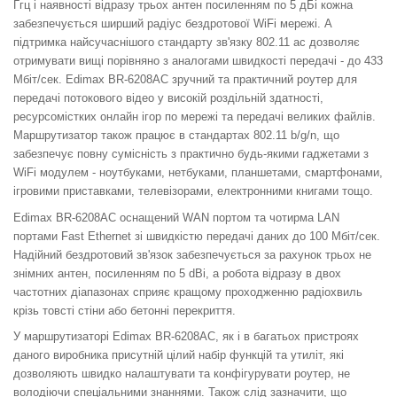
Ггц і наявності відразу трьох антен посиленням по 5 дБі кожна
забезпечується ширший радіус бездротової WiFi мережі. А
підтримка найсучаснішого стандарту зв'язку 802.11 ac дозволяє
отримувати вищі порівняно з аналогами швидкості передачі - до 433
Мбіт/сек.
Edimax BR-6208AC зручний та практичний роутер для
передачі потокового відео у високій роздільній здатності,
ресурсомістких онлайн ігор по мережі та передачі великих файлів.
Маршрутизатор також працює в стандартах 802.11 b/g/n, що
забезпечує повну сумісність з практично будь-якими гаджетами з
WiFi модулем - ноутбуками, нетбуками, планшетами, смартфонами,
ігровими приставками, телевізорами, електронними книгами тощо.
Edimax BR-6208AC оснащений WAN портом та чотирма LAN
портами Fast Ethernet зі швидкістю передачі даних до 100 Мбіт/сек.
Надійний бездротовий зв'язок забезпечується за рахунок трьох не
знімних антен, посиленням по 5 dBi, а робота відразу в двох
частотних діапазонах сприяє кращому проходженню радіохвиль
крізь товсті стіни або бетонні перекриття.
У маршрутизаторі Edimax BR-6208AC, як і в багатьох пристроях
даного виробника присутній цілий набір функцій та утиліт, які
дозволяють швидко налаштувати та конфігурувати роутер, не
володіючи спеціальними знаннями. Також слід зазначити, що