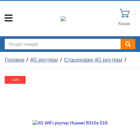
Кошик
Головна
4G роутери
Стаціонарні 4G роутери
-12%