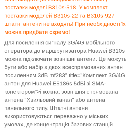
поставки моделі B310s-518. У комплект
поставки моделей B310s-22 та B310s-927
штатні антени не входять! При необхідності їх
можна придбати окремо!
Для посилення сигналу 3G/4G мобільного
оператора до маршрутизатора Huawei B310s
можна підключати зовнішні антени. Це можуть
бути або набір з двох всеспрямованих антен
посиленням 3dB mf283" title="Комплект 3G/4G
антен для Huawei E5186s 5dBi зі SMA-
конектором">i кожна, зовнішня спрямована
антена "Хвильовий канал" або антена
панельного типу. Штатні антени
використовуються переважно у міських
умовах, де концентрація базових станцій