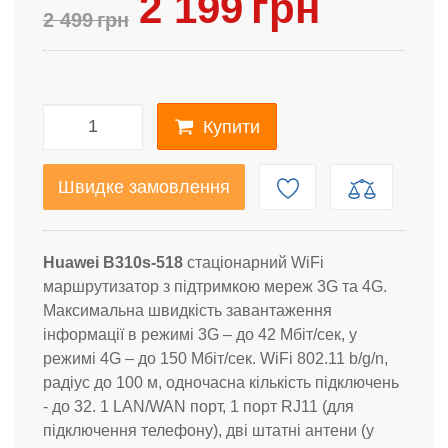
2 199
грн
2 499
грн
Купити
Швидке замовлення
Huawei B310s-518
стаціонарний WiFi
маршрутизатор з підтримкою мереж 3G та 4G.
Максимальна швидкість завантаження
інформації в режимі 3G – до 42 Мбіт/сек, у
режимі 4G – до 150 Мбіт/сек. WiFi 802.11 b/g/n,
радіус до 100 м, одночасна кількість підключень
- до 32. 1 LAN/WAN порт, 1 порт RJ11 (для
підключення телефону), дві штатні антени (у