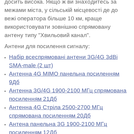
досить висока. Якщо ж ви знаходитесь за
межами міста, у сільській місцевості де до
вежі оператора більше 10 км, краще
використовувати зовнішню спрямовану
антену типу "Хвильовий канал".
Антени для посилення сигналу:
Набір всеспрямовані антени 3G/4G 3dBi
SMA-male (2 шт)
Антенна 4G MIMO панельна посиленням
9Дб
Антенна 3G/4G 1900-2100 МГц спрямована
посиленням 21Дб
Антенна 4G Стріла 2500-2700 МГц
спрямована посиленням 20Дб
Антена панельна 3G 1900-2100 МГц
посиленням 12Дб