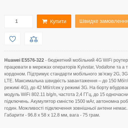
Швидке замовленн
Купити
Huawei E5576-322
- бюджетний мобільний 4G WiFi роутер
працювати в мережах операторів Kyivstar, Vodafone та а 
кордоном. Підтримує стандарти мобільного зв'язку 2G, 3G
LTE. Максимальна швидкість завантаження – до 150 Мбіт/
режимі 4G), до 42 Мбіт/сек у режимі 3G. На борту вбудов
модуль WiFi 802.11 b/g/n, частота 2,4 ГГц, до 15 одночасн
підключень. Акумулятор ємністю 1500 мАг, автономна роб
годин. Можливості підключення зовнішньої антени немає.
Габарити -
96.8 x 58 x 12.8 мм
, вага - 75 грам.