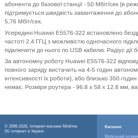
абонента до базової станції - 50 Мбіт/сек (в
підтримується швидкість завантаження до абоне
5,76 Мбіт/сек.
Усередині Huawei E5576-322 встановлено бездр
частоті 2,4 ГГЦ з можливістю одночасного підк
підключити до нього по USB кабелю. Радіус дії б
За автономну роботу Huawei E5576-322 відповід
повного заряду вистачить на 4-5 годин автономн
інтенсивності їх роботи), або близько 350 годи
немає. Розміри роутера -
96.8 x 58 x 12.8 мм
, в
© 2006-2026, Інтернет-магазин Мобітек
Каталог
5G інтернет в Україні
Мобільний інтерн