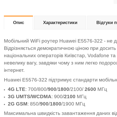
Опис
Характеристики
Відгуки 
Мобільний WiFi роутер Huawei E5576-322 - не д
Відрізняється демократичною ціною при досит
національних операторів Київстар, Vodafone та l
невелику вагу, завдяки чому з ним легко подорож
інтернет.
Huawei E5576-322 підтримує стандарти мобільно
4G LTE
: 700/800/
900
/
1800
/2100/
2600
МГц
3G UMTS/WCDMA
: 900/
2100
МГц
2G GSM
: 850/
900
/
1800
/1900 МГц
Максимальна швидкість завантаження даних від 