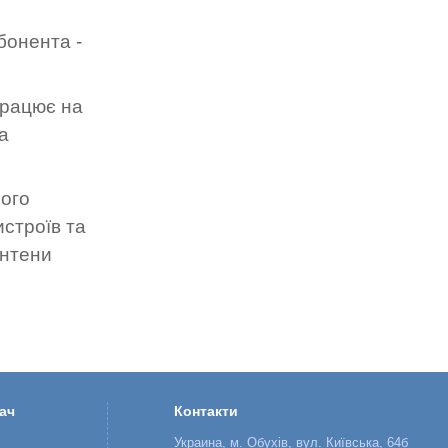
бонента -
працює на
а
Його
истроїв та
антени
ач
Контакти
Украина, м. Обухів, вул. Київська, 64б