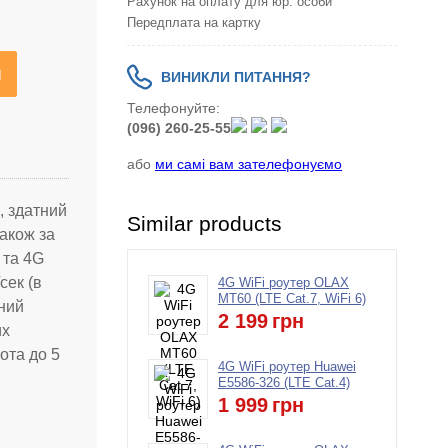
Рахунок на оплату для юр. особи
Передплата на картку
я
ВИНИКЛИ ПИТАННЯ?
Телефонуйте:
(096) 260-25-55
або
ми самі вам зателефонуємо
, здатний
Similar products
також за
 та 4G
сек (в
4G WiFi роутер OLAX
MT60 (LTE Cat.7, WiFi 6)
аний
2 199
грн
их
ота до 5
4G WiFi роутер Huawei
E5586-326 (LTE Cat.4)
1 999
грн