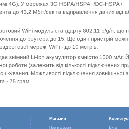
 режимі 4G). У мережах 3G HSPA/HSPA+/DC-HSPA+
нта до 43,2 Мбіт/сек та відправлення даних від а
отовий WiFi модуль стандарту 802.11 b/g/n, що 
лючення до роутера до 15. Ще один пристрій можн
ездротової мережі WiFi - до 10 метрів.
ає знімний Li-Ion акумулятор ємністю 1500 мАг. 
ої роботи (залежить від кількості підключених пр
н очікування. Можливості підключення зовнішньої 
ага - 75 грам.
Магазин
Користув
ет
Про магазин
Вхід