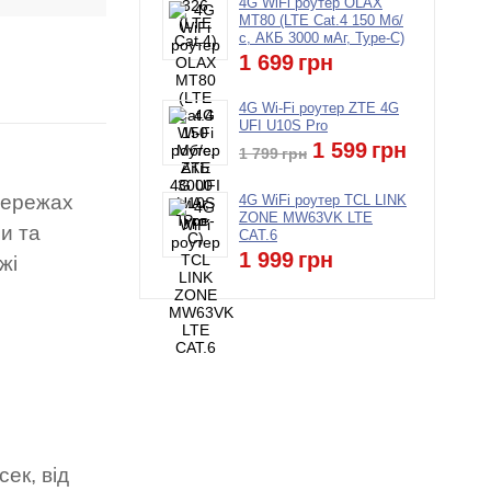
4G WiFi роутер OLAX
MT80 (LTE Cat.4 150 Мб/
с, АКБ 3000 мАг, Type-C)
1 699
грн
4G Wi-Fi роутер ZTE 4G
UFI U10S Pro
1 599
грн
1 799
грн
мережах
4G WiFi роутер TCL LINK
ZONE MW63VK LTE
ри та
CAT.6
1 999
грн
жі
ек, від