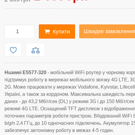
Швидке замовленн
Купити
Huawei E5577-320
- мобільний WiFi роутер у чорному корп
підтримує роботу в мережах мобільного звязку 4G LTE, 3
2G. Може працювати у мережах Vodafone, Kyivstar, Lifecell
Україні, а також за кордоном. Максимальна швидкість пер
даних - до 43,2 Мбіт/сек (DL) у режимі 3G і до 150 Мбіт/сек
режимі 4G LTE. Оснащений TFT дисплеєм з відображенн
поточних параметрів роботи пристрою. Вбудований WiFi 
b/g/n 2,4 ГГц, до 10 одночасних підключень. Акумулятор 
забезпечує автономну роботу в межах 4-5 годин.