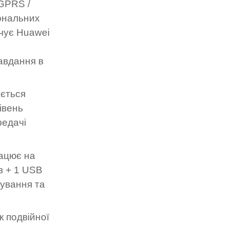
 GPRS /
ональних
ечує Huawei
авдання в
ється
івень
редачі
ацює на
 + ​​1 USB
ування та
к подвійної