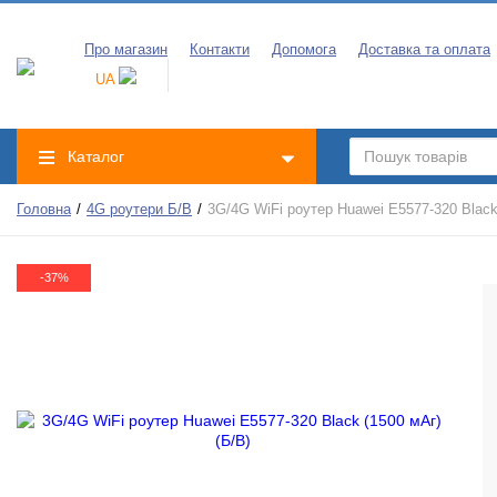
Про магазин
Контакти
Допомога
Доставка та оплата
UA
Каталог
Головна
4G роутери Б/В
3G/4G WiFi роутер Huawei E5577-320 Black
-37%