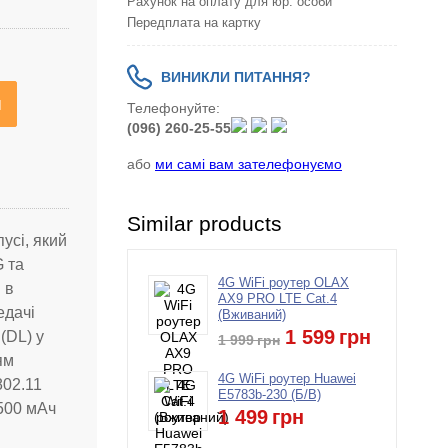
Рахунок на оплату для юр. особи
Передплата на картку
ВИНИКЛИ ПИТАННЯ?
я
Телефонуйте:
(096) 260-25-55
або
ми самі вам зателефонуємо
Similar products
усі, який
G та
4G WiFi роутер OLAX
 в
AX9 PRO LTE Cat.4
едачі
(Вживаний)
1 599
грн
 (DL) у
1 999
грн
ям
4G WiFi роутер Huawei
802.11
E5783b-230 (Б/В)
1500 мАч
1 499
грн