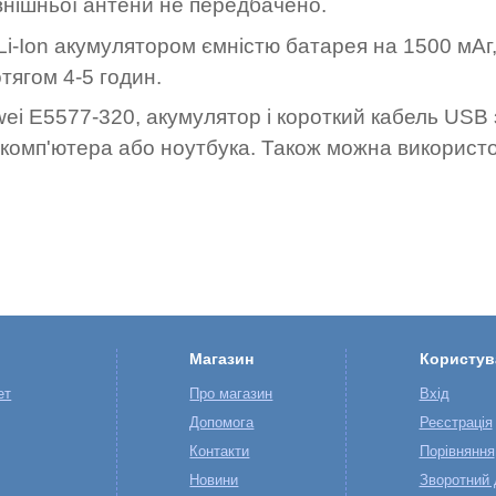
внішньої антени не передбачено.
-Ion акумулятором ємністю батарея на 1500 мАг,
тягом 4-5 годин.
ei E5577-320, акумулятор і короткий кабель USB 
 комп'ютера або ноутбука. Також можна використ
Магазин
Користув
ет
Про магазин
Вхід
Допомога
Реєстрація
Контакти
Порівняння
Новини
Зворотний 