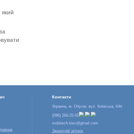
 який
за
овувати
ач
Контакти
Украина, м. Обухів, вул. Київська, 64б
(096) 260-25-55
mobitech.kiev@gmail.com
дзвінок
Зворотній зв'язок