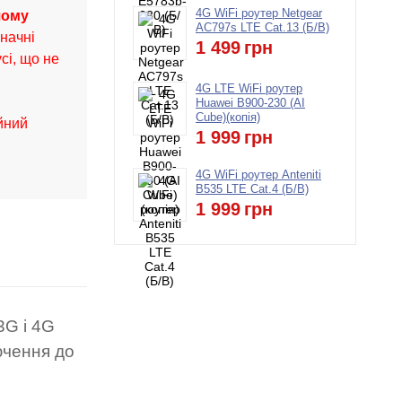
4G WiFi роутер Netgear
шому
AC797s LTE Cat.13 (Б/В)
начні
1 499
грн
сі, що не
.
4G LTE WiFi роутер
Huawei B900-230 (AI
Cube)(копія)
ійний
1 999
грн
4G WiFi роутер Anteniti
B535 LTE Cat.4 (Б/В)
1 999
грн
3G і 4G
ючення до