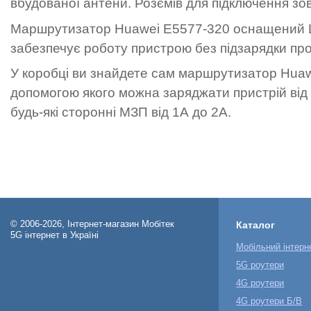
вбудованої антени. Розємів для підключення зо
Маршрутизатор Huawei E5577-320 оснащений Li
забезпечує роботу пристрою без підзарядки про
У коробці ви знайдете сам маршрутизатор Huaw
допомогою якого можна заряджати пристрій від
будь-які сторонні МЗП від 1А до 2А.
© 2006-2026, Інтернет-магазин Мобітек
Каталог
5G інтернет в Україні
Мобільний інтерн
5G роутери
4G роутери
4G роутери Б/В