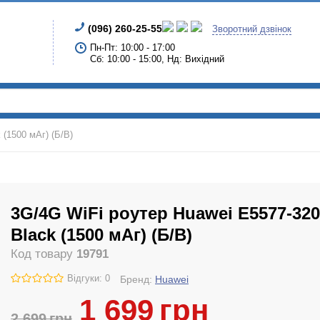
(096) 260-25-55
Зворотний дзвінок
Пн-Пт: 10:00 - 17:00
Сб: 10:00 - 15:00, Нд: Вихідний
 (1500 мАг) (Б/В)
3G/4G WiFi роутер Huawei E5577-320
Black (1500 мАг) (Б/В)
Код товару
19791
Відгуки: 0
Бренд:
Huawei
1 699
грн
2 699
грн