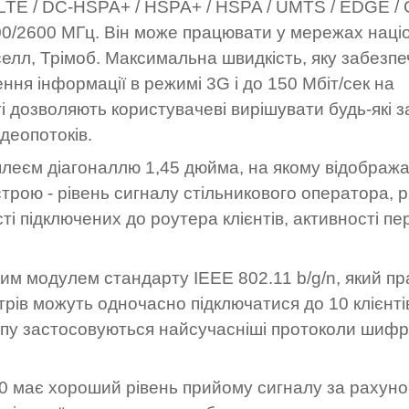
 LTE / DC-HSPA+ / HSPA+ / HSPA / UMTS / EDGE /
00/2600 МГц. Він може працювати у мережах наці
елл, Трімоб. Максимальна швидкість, яку забезп
ння інформації в режимі 3G і до 150 Мбіт/сек на
і дозволяють користувачеві вирішувати будь-які з
ідеопотоків.
еєм діагоналлю 1,45 дюйма, на якому відобража
рою - рівень сигналу стільникового оператора, р
сті підключених до роутера клієнтів, активності пе
м модулем стандарту IEEE 802.11 b/g/n, який пр
трів можуть одночасно підключатися до 10 клієнтів
упу застосовуються найсучасніші протоколи шифр
20 має хороший рівень прийому сигналу за рахуно