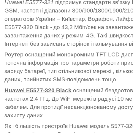
Huawei E5577-321
підтримує стандарти зв'язку
GSM, частотні діапазони 800/900/1800/1900/21
операторів України – Київстар, Водафон, Лайфс
E5577-320 Black - до 43,2 Мбіт/сек на завантаже
завантаження даних у режимі 4G. Такі швидкост
Інтернеті без зависань сторінок і гальмування в
Роутер оснащений монохромним TFT LCD диспл
поточна інформація про параметри роботи прист
заряду батареї, тип стільникової мережі , кілько
даних, прийнятих SMS-повідомлень тощо.
Huawei E5577-320 Black
оснащений бездротови
частотах 2,4 ГГц. До WiFi мережі в радіусі 10 ме
кабелем. Для протидії несанкціонованому дост
захисту даних.
Як і більшість пристроїв Huawei модель 5577-3