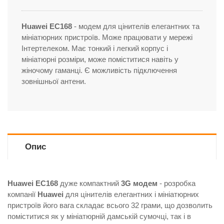
Huawei EC168
- модем для цінителів елегантних та
мініатюрних пристроїв. Може працювати у мережі
Інтертелеком. Має тонкий і легкий корпус і
мініатюрні розміри, може поміститися навіть у
жіночому гаманці. Є можливість підключення
зовнішньої антени.
Опис
Huawei EC168
дуже компактний
3G модем
- розробка
компанії
Huawei
для цінителів елегантних і мініатюрних
пристроїв його вага складає всього 32 грами, що дозволить
поміститися як у мініатюрній дамській сумочці, так і в