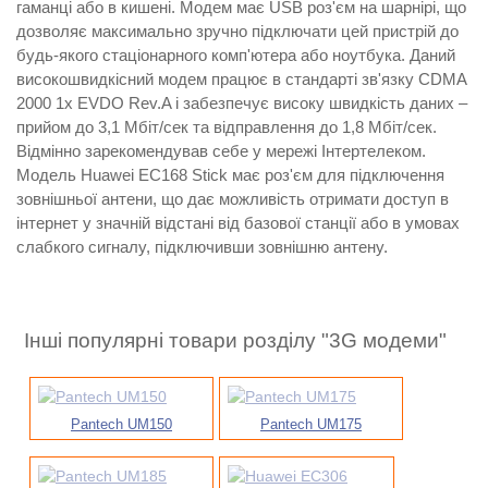
гаманці або в кишені. Модем має USB роз'єм на шарнірі, що
дозволяє максимально зручно підключати цей пристрій до
будь-якого стаціонарного комп'ютера або ноутбука. Даний
високошвидкісний модем працює в стандарті зв'язку CDMA
2000 1x EVDO Rev.A і забезпечує високу швидкість даних –
прийом до 3,1 Мбіт/сек та відправлення до 1,8 Мбіт/сек.
Відмінно зарекомендував себе у мережі Інтертелеком.
Модель Huawei EC168 Stick має роз'єм для підключення
зовнішньої антени, що дає можливість отримати доступ в
інтернет у значній відстані від базової станції або в умовах
слабкого сигналу, підключивши зовнішню антену.
Інші популярні товари розділу "3G модеми"
Pantech UM150
Pantech UM175