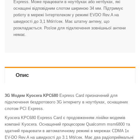
Express. Може працювати в ноутбуках або нетбуках, які
оснащені відповідним слотом шириною 34 мм. Підтримує
роботу в мережі Інтертелеком у режимі EVDO Rev.A на
швидкості до 3,1 Мбіт/сек. Має штатну антену, що
розкладається. Роз'єм для підключення зовнішньої антени
немає.
Опис
3G Модем Kyocera KPC680
Express Card призначений для
підключення бездротового 3G інтернету в ноутбуках, оснащених
слотом PCI Express.
Kyocera KPC680 Express Card є продовженням лінійки модемів
компанії Kyocera. Оснащений процесором Qualcomm msm6800 та
здатний працювати в автоматичному режимі в мережах CDMA 1x
EV-DO Rev.A на швидкості до 3.1 Мб/сек. Має два радіоприймальні