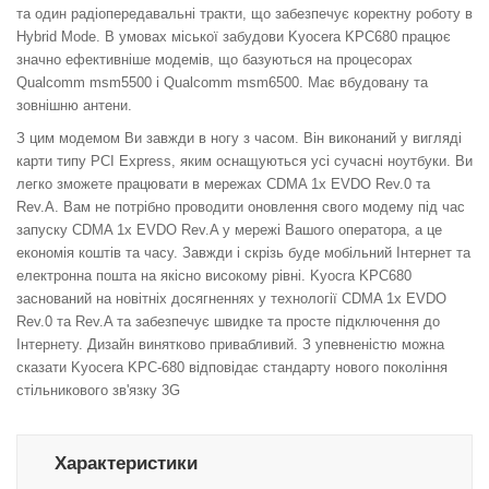
та один радіопередавальні тракти, що забезпечує коректну роботу в
Hybrid Mode. В умовах міської забудови Kyocera KPC680 працює
значно ефективніше модемів, що базуються на процесорах
Qualcomm msm5500 і Qualcomm msm6500. Має вбудовану та
зовнішню антени.
З цим модемом Ви завжди в ногу з часом. Він виконаний у вигляді
карти типу PCI Express, яким оснащуються усі сучасні ноутбуки. Ви
легко зможете працювати в мережах CDMA 1x EVDO Rev.0 та
Rev.A. Вам не потрібно проводити оновлення свого модему під час
запуску CDMA 1x EVDO Rev.A у мережі Вашого оператора, а це
економія коштів та часу. Завжди і скрізь буде мобільний Інтернет та
електронна пошта на якісно високому рівні. Kyocra KPC680
заснований на новітніх досягненнях у технології CDMA 1x EVDO
Rev.0 та Rev.A та забезпечує швидке та просте підключення до
Інтернету. Дизайн винятково привабливий. З упевненістю можна
сказати Kyocera KPC-680 відповідає стандарту нового покоління
стільникового зв'язку 3G
Характеристики