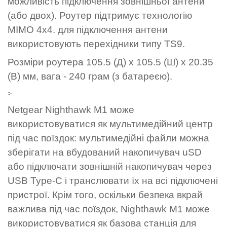
можливість підключення зовнішньої антени
(або двох). Роутер підтримує технологію
MIMO 4x4. для підключення антени
використовують перехідники типу TS9.
Розміри роутера 105.5 (Д) x 105.5 (Ш) x 20.35
(В) мм, вага - 240 грам (з батареєю).
>
Netgear Nighthawk M1 може
використовуватися як мультимедійний центр
під час поїздок: мультимедійні файли можна
зберігати на вбудований накопичувач uSD
або підключати зовнішній накопичувач через
USB Type-C і транслювати їх на всі підключені
пристрої. Крім того, оскільки безпека вкрай
важлива під час поїздок, Nighthawk M1 може
використовуватися як базова станція для