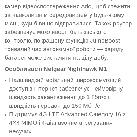
камер відеоспостереження Arlo, щоб стежити
за навколишнім середовищем у будь-якому
місці, куди б ви не відправилися. Також роутер
забезпечує можливості батьківського
контролю, покращену функцію JumpBoost і
тривалий час автономної роботи — заряду
батареї може вистачити на цілу добу.
Особливості Netgear Nighthawk M1
Надшвидкий мобільний широкосмуговий
доступ в Інтернет забезпечує неймовірну
швидкість завантаження до 1 Гбіт/с і
швидкість передачі до 150 Мбіт/с
Підтримує 4G LTE Advanced Category 16 з
4X4 MIMO і 4-діапазонне агрегування
несучих