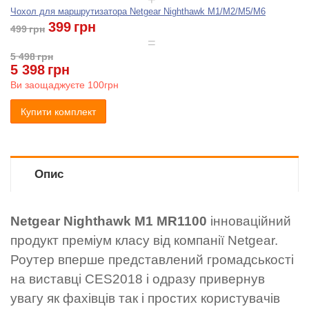
Чохол для маршрутизатора Netgear Nighthawk M1/M2/M5/M6
399
грн
499
грн
5 498
грн
5 398
грн
Ви заощаджуєте
100грн
Купити комплект
Опис
Netgear Nighthawk M1 MR1100
інноваційний
продукт преміум класу від компанії Netgear.
Роутер вперше представлений громадськості
на виставці CES2018 і одразу привернув
увагу як фахівців так і простих користувачів