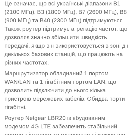
Це означає, що всі українські діапазони B1
(2100 МГц), B3 (1800 МГц), B7 (2600 МГц), B8
(900 МГц) та B40 (2300 МГц) підтримуються.
Також роутер підтримує агрегацію частот, що
дозволяє значно збільшити швидкість
передачі, якщо він використовується в зоні дії
декількох базових станцій, що працюють на
різних частотах.
Маршрутизатор обладнаний 1 портом
WAN/LAN та 1 гігабітним портом LAN, що
дозволить підключити до нього кілька
пристроїв мережевих кабелів. Обидва порти
гігабітні.
Роутер Netgear LBR20 із вбудованим
модемом 4G LTE забезпечить стабільний
доступ в інтернет та одночасне підключення