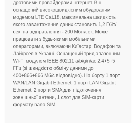
дротовими провайдерами інтернет. Він
оснащений високошвидкісним вбудованим
модемом LTE Cat.18, максимальна швидкість
якого завантаження даних становить 1,2 Гбіт/
сек, на відправлення - 200 Мбіт/сек. Може
працювати з будь-якими мобільними
операторами, включаючи Київстар, Водафон та
Лайфсел в Україні. Оснащений тридіапазонним
Wi-Fi модулем IEEE 802.11 a/b/g/n/ac 2,4+5+5
ГГц (зі швидкістю обміну даними до
400+866+866 Мб/с відповідно). На борту 1 порт
WAN/LAN Gigabit Ethernet, 1 порт LAN Gigabit
Ethernet, 2 порти SMA для підключення
зовнішньої антени, 1 слот для SIM-карти
формату nano-SIM.