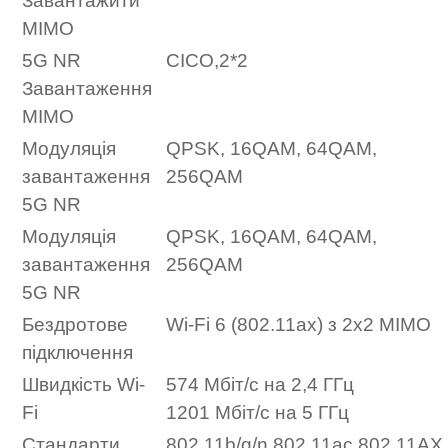
Завантажити
MIMO
5G NR
СІСО,2*2
Завантаження
MIMO
Модуляція
QPSK, 16QAM, 64QAM,
завантаження
256QAM
5G NR
Модуляція
QPSK, 16QAM, 64QAM,
завантаження
256QAM
5G NR
Бездротове
Wi-Fi 6 (802.11ax) з 2x2 MIMO
підключення
Швидкість Wi-
574 Мбіт/с на 2,4 ГГц
Fi
1201 Мбіт/с на 5 ГГц
Стандарти
802.11b/g/n,802.11ac,802.11AX