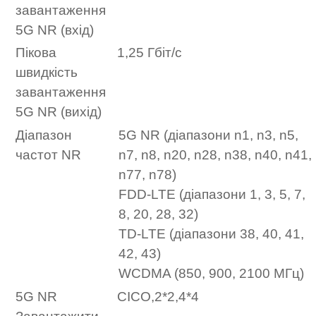
завантаження
5G NR (вхід)
Пікова
1,25 Гбіт/с
швидкість
завантаження
5G NR (вихід)
Діапазон
5G NR (діапазони n1, n3, n5,
частот NR
n7, n8, n20, n28, n38, n40, n41,
n77, n78)
FDD-LTE (діапазони 1, 3, 5, 7,
8, 20, 28, 32)
TD-LTE (діапазони 38, 40, 41,
42, 43)
WCDMA (850, 900, 2100 МГц)
5G NR
СІСО,2*2,4*4