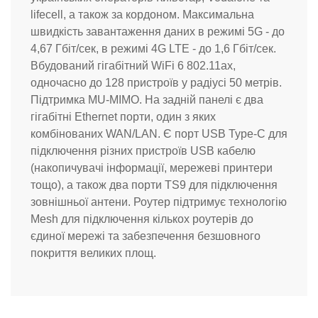
lifecell, а також за кордоном. Максимальна
швидкість завантаження даних в режимі 5G - до
4,67 Гбіт/сек, в режимі 4G LTE - до 1,6 Гбіт/сек.
Вбудований гігабітний WiFi 6 802.11ax,
одночасно до 128 пристроїв у радіусі 50 метрів.
Підтримка MU-MIMO. На задній панелі є два
гігабітні Ethernet порти, один з яких
комбінованих WAN/LAN. Є порт USB Type-C для
підключення різних пристроїв USB кабелю
(накопичувачі інформації, мережеві принтери
тощо), а також два порти TS9 для підключення
зовнішньої антени. Роутер підтримує технологію
Mesh для підключення кількох роутерів до
єдиної мережі та забезпечення безшовного
покриття великих площ.