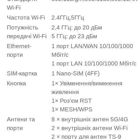
Wi-Fi
Частота Wi-Fi
2.4ГГц,5ГГц
Потужність
2,4 ГГц: до 20 дБм
передачі Wi-Fi
5 ГГц: до 23 дБм
Ethernet-
1 порт LAN/WAN 10/100/1000
порти
Мбіт/с
1 порт LAN 10/100/1000 Мбіт/с
SIM-картка
1 Nano-SIM (4FF)
Кнопка
1× Увімкнення/вимкнення
живлення
1× Роз'єм RST
1× MESH/WPS
Антени та
8 × внутрішніх антен 5G/4G
порти
2 × внутрішніх антени Wi-Fi
2 × порту для антен TS-9