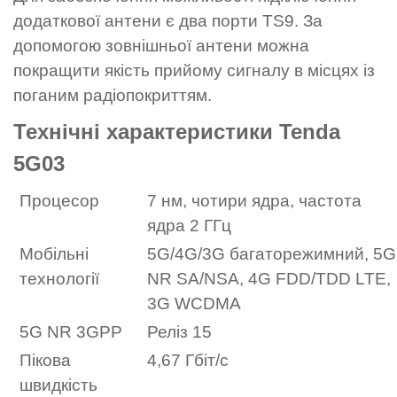
додаткової антени є два порти TS9. За
допомогою зовнішньої антени можна
покращити якість прийому сигналу в місцях із
поганим радіопокриттям.
Технічні характеристики Tenda
5G03
Процесор
7 нм, чотири ядра, частота
ядра 2 ГГц
Мобільні
5G/4G/3G багаторежимний, 5G
технології
NR SA/NSA, 4G FDD/TDD LTE,
3G WCDMA
5G NR 3GPP
Реліз 15
Пікова
4,67 Гбіт/с
швидкість