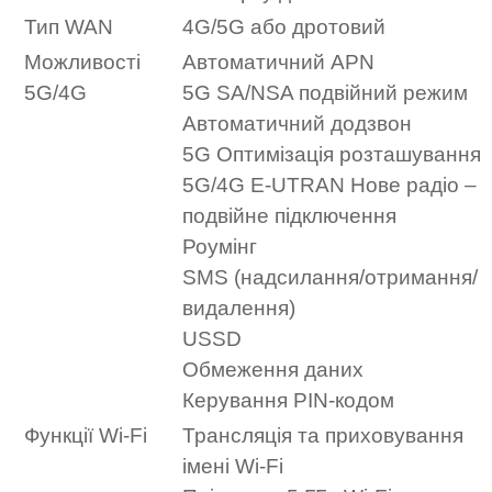
Тип WAN
4G/5G або дротовий
Можливості
Автоматичний APN
5G/4G
5G SA/NSA подвійний режим
Автоматичний додзвон
5G Оптимізація розташування
5G/4G E-UTRAN Нове радіо –
подвійне підключення
Роумінг
SMS (надсилання/отримання/
видалення)
USSD
Обмеження даних
Керування PIN-кодом
Функції Wi-Fi
Трансляція та приховування
імені Wi-Fi