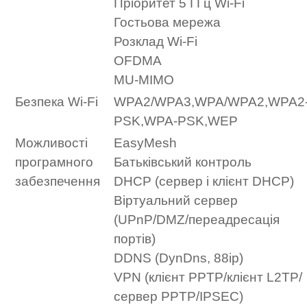
Пріоритет 5 ГГц Wi-Fi
Гостьова мережа
Розклад Wi-Fi
OFDMA
MU-MIMO
Безпека Wi-Fi
WPA2/WPA3,WPA/WPA2,WPA2
PSK,WPA-PSK,WEP
Можливості
EasyMesh
програмного
Батьківський контроль
забезпечення
DHCP (сервер і клієнт DHCP)
Віртуальний сервер
(UPnP/DMZ/переадресація
портів)
DDNS (DynDns, 88ip)
VPN (клієнт PPTP/клієнт L2TP/
сервер PPTP/IPSEC)