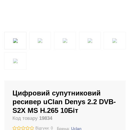
Цифровий супутниковий
ресивер uClan Denys 2.2 DVB-
S2X MS H.265 10Біт
Код товару
19834
Відгуки: 0
Бренд:
Uclan