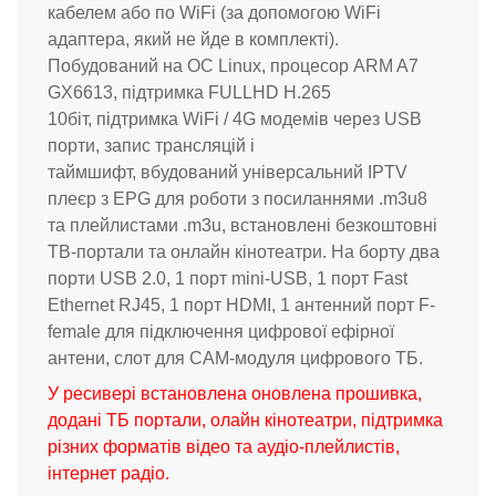
кабелем або по WiFi (за допомогою WiFi
адаптера, який не йде в комплекті).
Побудований на ОС Linux, процесор ARM A7
GX6613, підтримка FULLHD H.265
10біт, п
ідтримка WiFi / 4G модемів через USB
порти, запис трансляцій і
таймшифт,
вбудований
універсальний IPTV
плеєр з EPG для роботи з посиланнями .m3u8
та плейлистами .m3u, встановлені безкоштовні
ТВ-портали та онлайн кінотеатри. На борту два
порти USB 2.0, 1 порт mini-USB, 1 порт Fast
Ethernet RJ45, 1 порт HDMI, 1 антенний порт F-
female для підключення цифрової ефірної
антени, слот для CAM-модуля цифрового ТБ.
У ресивері встановлена ​​оновлена ​​прошивка,
додані ТБ портали, олайн кінотеатри, підтримка
різних форматів відео та аудіо-плейлистів,
інтернет радіо.