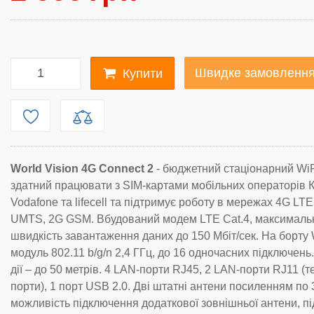
Швидке замовленн
Купити
World Vision 4G Connect 2
- бюджетний стаціонарний WiF
здатний працювати з SIM-картами мобільних операторів К
Vodafone та lifecell та підтримує роботу в мережах 4G LTE
UMTS, 2G GSM. Вбудований модем LTE Cat.4, максималь
швидкість завантаження даних до 150 Мбіт/сек. На борту 
модуль 802.11 b/g/n 2,4 ГГц, до 16 одночасних підключень.
дії – до 50 метрів. 4 LAN-порти RJ45, 2 LAN-порти RJ11 (
порти), 1 порт USB 2.0. Дві штатні антени посиленням по 3
можливість підключення додаткової зовнішньої антени, п