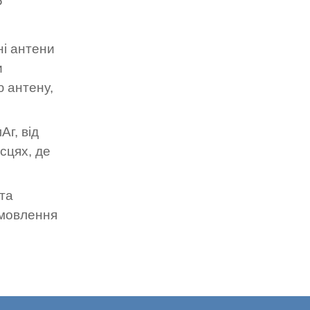
P
ні антени
и
ю антену,
г, від
сцях, де
 та
амовлення