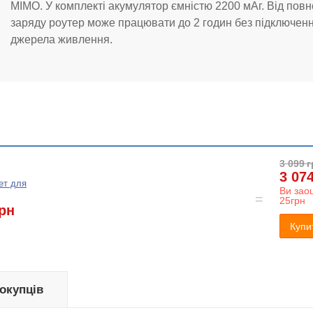
MIMO. У комплекті акумулятор ємністю 2200 мАг. Від повн
заряду роутер може працювати до 2 годин без підключен
джерела живлення.
3 099
г
3 07
нет для
Ви зао
25грн
рн
Купи
покупців