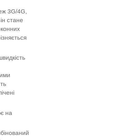
еж 3G/4G,
ін стане
оконних
різняється
швидкість
ними
іть
ічені
є на
мбінований