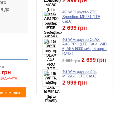
2 999
грн
ого
ня до
4G WiFi роутер ZTE
Speedbox MF281 (LTE
Cat.6)
2 699
грн
4G WiFi роутер OLAX
AX8 PRO (LTE Cat.4, WiFi
6, АКБ 5000 мАч, 4 порта
RJ45 )
2 699
грн
2 999
грн
рн
4
грн
4G WiFi роутер ZTE
MF296C (LTE Cat.6)
щаджуєте
2 999
грн
ти комплект