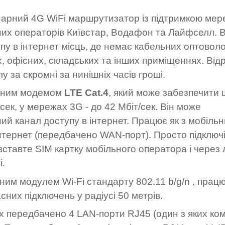
нарний 4G WiFi маршрутизатор із підтримкою мер
их операторів Київстар, Водафон та Лайфселл. В
пу в інтернет місць, де немає кабельних оптовол
ах, офісних, складських та інших приміщеннях. Від
за скромні за нинішніх часів гроші.
аним модемом
LTE Cat.4
, який може забезпечити 
ек, у мережах 3G - до 42 Мбіт/сек. Він може
ний канал доступу в інтернет. Працює як з мобіль
нтернет (передбачено WAN-порт). Просто підключ
ставте SIM картку мобільного оператора і через л
і.
м модулем Wi-Fi стандарту 802.11 b/g/n , працю
сних підключень у радіусі 50 метрів.
х передбачено 4 LAN-порти RJ45 (один з яких ко