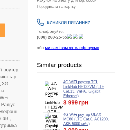
Рахунок на оплату для юр. особи
Передплата на картку
ВИНИКЛИ ПИТАННЯ?
я
Телефонуйте:
(096) 260-25-55
або
ми самі вам зателефонуємо
Similar products
i роутер,
иївстар,
4G WiFi роутер TCL
, 3G
LinkHub HH132VM (LTE
на
Cat.13, WiFi6, Gigabit
Ethernet)
WiFi
3 999
грн
 Радіус
телефонні
4G WiFi роутер OLAX
 dBi,
MC80 (LTE Cat.6, AC1200,
АКБ 5000 мАч)
ідтримка