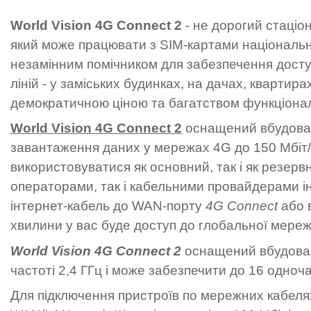
World Vision 4G Connect 2
- не дорогий стаціо
який може працювати з SIM-картами національн
незамінним помічником для забезпечення досту
ліній - у заміських будинках, на дачах, квартир
демократичною ціною та багатством функціоналу 
World Vision 4G Connect 2
оснащений вбудов
завантаження даних у мережах 4G до 150 Мбіт/с
використовуватися як основний, так і як резерв
операторами, так і кабельними провайдерами і
інтернет-кабель до WAN-порту
4G Connect
або в
хвилини у вас буде доступ до глобальної мереж
World Vision 4G Connect 2
оснащений вбудовани
частоті 2,4 ГГц і може забезпечити до 16 одноча
Для підключення пристроїв по мережних кабеля