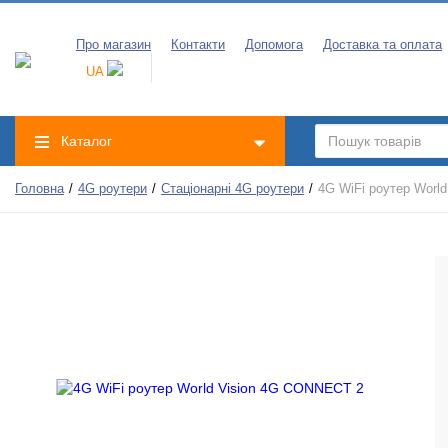
Про магазин
Контакти
Допомога
Доставка та оплата
UA
Каталог
Головна
4G роутери
Стаціонарні 4G роутери
4G WiFi роутер Worl