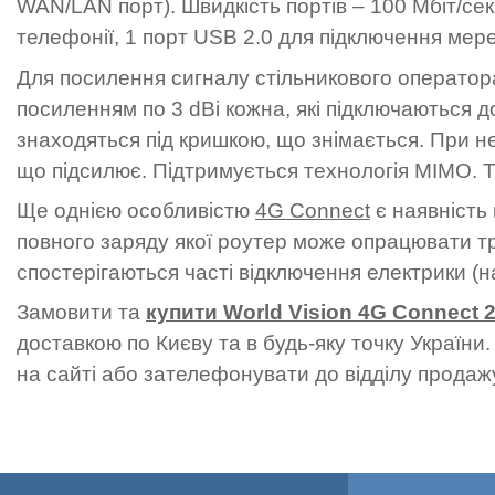
WAN/LAN порт). Швидкість портів – 100 Мбіт/се
телефонії, 1 порт USB 2.0 для підключення мер
Для посилення сигналу стільникового оператора
посиленням по 3 dBi кожна, які підключаються д
знаходяться під кришкою, що знімається. При не
що підсилює. Підтримується технологія MIMO. Т
Ще однією особливістю
4G Connect
є наявність 
повного заряду якої роутер може опрацювати тр
спостерігаються часті відключення електрики (на
Замовити та
купити World Vision 4G Connect 2
доставкою по Києву та в будь-яку точку Україн
на сайті або зателефонувати до відділу продаж