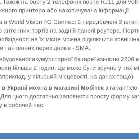
к. Також на борту 2 телефонні порти RJ11 для VoI
ежного принтера або накопичувача інформації.
 в World Vision 4G Connect 2 передбачені 2 штат
о антенних портів на задній панелі роутера. Порт
обхідності на їх місце можна підключити зовнішн
ип антенних перехідників - SMA.
вбудованої акумуляторної батареї ємністю 2200 мА
охи більше 2 годин. Це може бути зручно у тих мі
приклад, у сільській місцевості, на дачах тощо)
 в Україні
можна
в магазині Мобітек
з гарантією
и. Для цього достатньо заповнити просту форму з
у в робочий час.