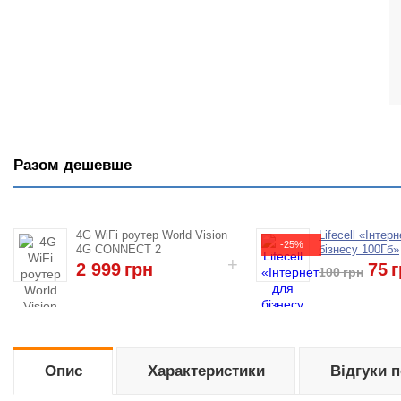
Разом дешевше
4G WiFi роутер World Vision
Lifecell «Інтер
-25%
4G CONNECT 2
бізнесу 100Гб»
2 999
грн
75
г
100
грн
Опис
Характеристики
Відгуки 