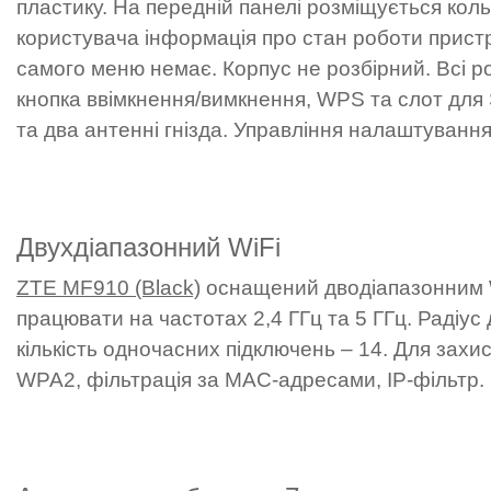
пластику. На передній панелі розміщується кол
користувача інформація про стан роботи пристр
самого меню немає. Корпус не розбірний. Всі ро
кнопка ввімкнення/вимкнення, WPS та слот для 
та два антенні гнізда. Управління налаштуван
Двухдіапазонний WiFi
ZTE MF910 (Black)
оснащений дводіапазонним Wi
працювати на частотах 2,4 ГГц та 5 ГГц. Радіус
кількість одночасних підключень – 14. Для зах
WPA2, фільтрація за MAC-адресами, IP-фільтр.