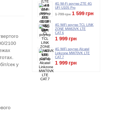
4G Wi-Fi роутер ZTE 4G
UFI U10S Pro
1 599
грн
1 799
грн
4G WiFi роутер TCL LINK
ZONE MW63VK LTE
CAT.6
твертого
1 999
грн
00/2100
4G WiFi роутер Alcatel
режах
Linkzone MW70VK LTE
тотах.
CAT.7
1 999
грн
іт/сек у
ового