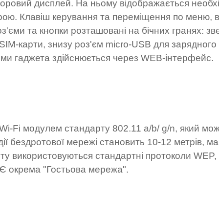
ьоровий дисплей. На ньому відображається необх
ою. Клавіш керування та переміщення по меню, в
з'єми та кнопки розташовані на бічних гранях: зв
SIM-карти, знизу роз'єм micro-USB для зарядног
нями гаджета здійснюється через WEB-інтерфейс.
-Fi модулем стандарту 802.11 a/b/ g/n, який мо
 дії бездротової мережі становить 10-12 метрів, 
исту використовуються стандартні протоколи WEP
 Є окрема "Гостьова мережа".