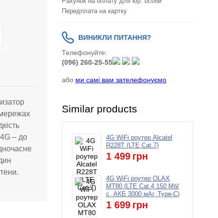
Рахунок на оплату для юр. особи
Передплата на картку
ВИНИКЛИ ПИТАННЯ?
Телефонуйте:
(096) 260-25-55
або
ми самі вам зателефонуємо
тизатор
Similar products
 мережах
дкість
 4G – до
4G WiFi роутер Alcatel
R228T (LTE Cat.7)
Одночасне
1 499
грн
дин
тени.
4G WiFi роутер OLAX
MT80 (LTE Cat.4 150 Мб/
с, АКБ 3000 мАг, Type-C)
1 699
грн