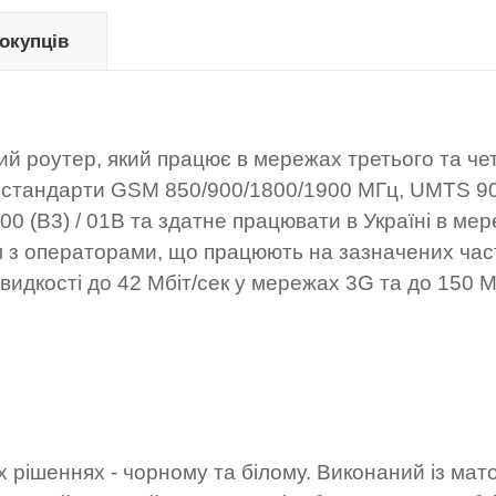
покупців
й роутер, який працює в мережах третього та че
мує стандарти GSM 850/900/1800/1900 МГц, UMTS 9
800 (B3) / 01B та здатне працювати в Україні в ме
ном з операторами, що працюють на зазначених час
дкості до 42 Мбіт/сек у мережах 3G та до 150 Мб
х рішеннях - чорному та білому. Виконаний із мат