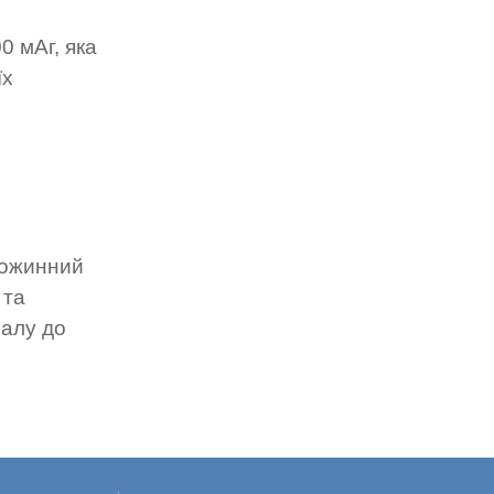
 мАг, яка
їх
множинний
 та
налу до