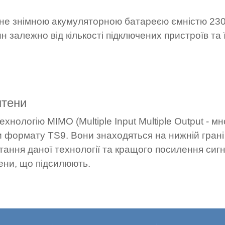
е знімною акумуляторною батареєю ємністю 2300
 залежно від кількості підключених пристроїв та 
нтени
хнологію MIMO (Multiple Input Multiple Output - 
ми формату TS9. Вони знаходяться на нижній грані
тання даної технології та кращого посилення сиг
ени, що підсилюють.