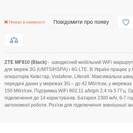
Повідомити про появу
Немає в наявності
ZTE MF910 (Black)
- швидкісний мобільний WiFi маршру
для мереж 3G (UMTS/HSPA) і 4G LTE. В Україні працює у
операторів Київстар, Vodafone, Lifecell. Максимальна шви
передачі даних у мережах 3G – до 42 Мбіт/сек, у мережах
150 Мбіт/сек. Підтримка WiFi 802.11 a/b/g/n 2.4 та 5 ГГц. 
підключення до 14 користувачів. Батарея 2300 мАг, 6-7 го
автономної роботи. Роз'єм для підключення зовнішньої ан