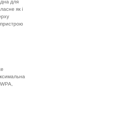
ідна для
ласне як і
ерху
о пристрою
же
максимальна
, WPA,