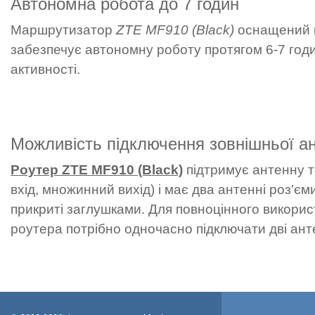
Автономна робота до 7 годин
Маршрутизатор
ZTE MF910 (Black)
оснащений н
забезпечує автономну роботу протягом 6-7 годин
активності.
Можливість підключення зовнішньої а
Роутер ZTE MF910 (Black)
підтримує антенну те
вхід, множинний вихід) і має два антенні роз'є
прикриті заглушками. Для повноцінного викорис
роутера потрібно одночасно підключати дві ант