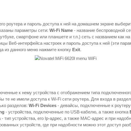
его роутера и пароль доступа к ней на домашнем экране выбер
 указаны параметры сети:
Wi-Fi Name
- название беспроводной се
тбуке, смартфоне или планшете и т.п.) сеть с названием как на
ницы Веб-интерфейса настроек и пароль доступа к ней (эти пар
да из данного меню нажмите кнопку
Exit
.
юченные к нему устройства с отображением типа подключенного
ы те не имели доступа к Wi-Fi сети роутера. Для входа в разд
ько разделов:
Wi-Fi Devices
- девайсы, подключенные к роутеру
ng
- устройства, подключенные по USB-кабелю, а также кнопка
 тип устройства, его Ip-адрес, а также MAC-адрес и при надобн
рованных устройств, где при надобности можно этот доступ раз