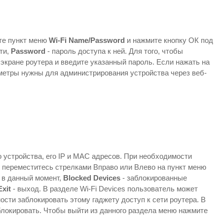
ите пункт меню
Wi-Fi Name/Password
и нажмите кнопку ОК под
ти,
Password
- пароль доступа к ней. Для того, чтобы
 экране роутера и введите указанный пароль. Если нажать на
аметры нужны для администрирования устройства через веб-
 устройства, его IP и MAC адресов. При необходимости
ел переместитесь стрелками Вправо или Влево на пункт меню
 в данный момент,
Blocked Devices
- заблокированные
Exit
- выход. В разделе Wi-Fi Devices пользователь может
ости заблокировать этому гаджету доступ к сети роутера. В
блокировать. Чтобы выйти из данного раздела меню нажмите