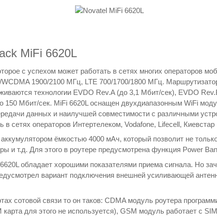
ack MiFi 6620L
 которое с успехом может работать в сетях многих операторов м
WCDMA 1900/2100 МГц, LTE 700/1700/1800 МГц. Маршрутизатор
иваются технологии EVDO Rev.A (до 3,1 Мбит/сек), EVDO Rev.
 до 150 Мбит/сек. MiFi 6620L оснащен двухдиапазонным WiFi моду
 передачи данных и наилучшей совместимости с различными уст
ь в сетях операторов Интертелеком, Vodafone, Lifecell, Киевстар
кумулятором ёмкостью 4000 мАч, который позволит не только р
ры и т.д. Для этого в роутере предусмотрена функция Power Ba
 6620L обладает хорошими показателями приема сигнала. Но за
редусмотрел вариант подключения внешней усиливающей антенны
тах сотовой связи то он таков: CDMA модуль роутера программи
 карта для этого не используется), GSM модуль работает с SIM