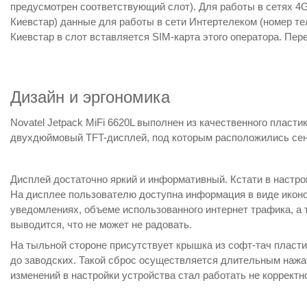
предусмотрен соответствующий слот). Для работы в сетях 4G
Киевстар) данные для работы в сети Интертелеком (номер тел
Киевстар в слот вставляется SIM-карта этого оператора. Пер
Дизайн и эргономика
Novatel Jetpack MiFi 6620L выполнен из качественного пласти
двухдюймовый TFT-дисплей, под которым расположились сен
Дисплей достаточно яркий и информативный. Кстати в настро
На дисплее пользователю доступна информация в виде иконок 
уведомлениях, объеме использованного интернет трафика, а 
выводится, что не может не радовать.
На тыльной стороне присутствует крышка из софт-тач пласти
до заводских. Такой сброс осуществляется длительным нажат
изменений в настройки устройства стал работать не корректн