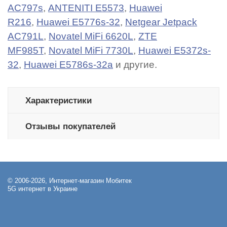
AC797s
,
ANTENITI E5573
,
Huawei
R216
,
Huawei E5776s-32
,
Netgear Jetpack
AC791L
,
Novatel MiFi 6620L
,
ZTE
MF985T
,
Novatel MiFi 7730L
,
Huawei E5372s-
32
,
Huawei E5786s-32a
и другие.
Характеристики
Отзывы покупателей
© 2006-2026, Интернет-магазин Мобитек
5G интернет в Украине