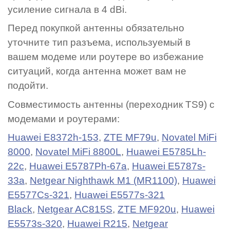
усиление сигнала в 4 dBi.
Перед покупкой антенны обязательно
уточните тип разъема, используемый в
вашем модеме или роутере во избежание
ситуаций, когда антенна может вам не
подойти.
Совместимость антенны (переходник TS9) с
модемами и роутерами:
Huawei E8372h-153
,
ZTE MF79u
,
Novatel MiFi
8000
,
Novatel MiFi 8800L
,
Huawei E5785Lh-
22c
,
Huawei E5787Ph-67a
,
Huawei E5787s-
33a
,
Netgear Nighthawk M1‎ (MR1100)
,
Huawei
E5577Cs-321
,
Huawei E5577s-321
Black
,
Netgear AC815S
,
ZTE MF920u
,
Huawei
E5573s-320
,
Huawei R215
,
Netgear