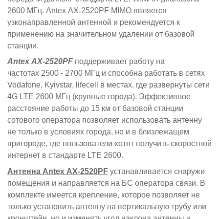
2600 МГц.
Antex
АX-2520PF MIMO является
узконаправленной антенной и рекомендуется к
применению на значительном удалении от базовой
станции.
Antex АX-2520PF
поддерживает работу на
частотах
2500 - 2700 МГц и способна работать в сетях
Vodafone, Kyivstar, lifecell в местах, где развернуты сети
4G LTE 2600 МГц (крупные города). Эффективное
расстояние работы до 15 км от базовой станции
сотового оператора позволяет использовать антенну
не только в условиях города, но и в близлежащем
пригороде, где пользователи хотят получить скоростной
интернет в стандарте LTE 2600.
Антенна Antex АX-2520PF
устанавливается снаружи
помещения и направляется на БС оператора связи. В
комплекте имеется крепление, которое позволяет не
только установить антенну на вертикальную трубу или
кронштейн, но и изменять угол наклона антенны и