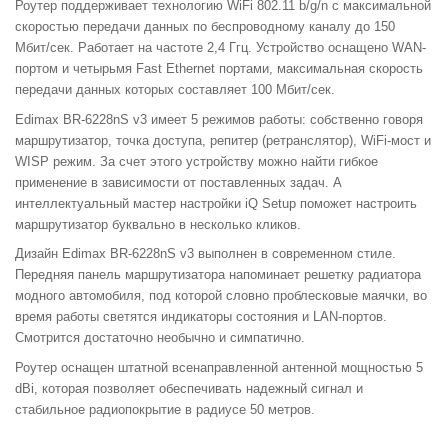
Роутер поддерживает технологию WiFi 802.11 b/g/n с максимальной
скоростью передачи данных по беспроводному каналу до 150
Мбит/сек. Работает на частоте 2,4 Ггц. Устройство оснащено WAN-
портом и четырьмя Fast Ethernet портами, максимальная скорость
передачи данных которых составляет 100 Мбит/сек.
Edimax BR-6228nS v3 имеет 5 режимов работы: собственно говоря
маршрутизатор, точка доступа, репитер (ретранслятор), WiFi-мост и
WISP режим. За счет этого устройству можно найти гибкое
применение в зависимости от поставленных задач. А
интеллектуальный мастер настройки iQ Setup поможет настроить
маршрутизатор буквально в несколько кликов.
Дизайн Edimax BR-6228nS v3 выполнен в современном стиле.
Передняя панель маршрутизатора напоминает решетку радиатора
модного автомобиля, под которой словно проблесковые маячки, во
время работы светятся индикаторы состояния и LAN-портов.
Смотрится достаточно необычно и симпатично.
Роутер оснащен штатной всенаправленной антенной мощностью 5
dBi, которая позволяет обеспечивать надежный сигнал и
стабильное радиопокрытие в радиусе 50 метров.