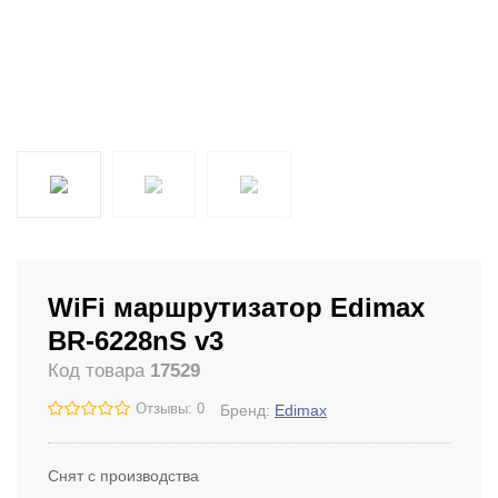
WiFi маршрутизатор Edimax
BR-6228nS v3
Код товара
17529
Отзывы: 0
Бренд:
Edimax
Снят с производства