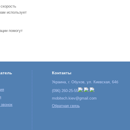
скорость
рам
использует
ации
помогут
атель
Контакты
Украина, г. Обухов, ул. Киевская, 64б
ция
(096) 260-25-55
я
mobitech.kiev@gmail.com
 звонок
Обратная связь