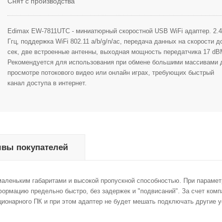
Снят с производства
Edimax
EW-7811UTC
-
миниатюрный
скоростной
USB
WiFi
адаптер
.
2
.
4
Ггц
,
поддержка
WiFi
802
.
11
a
/
b
/
g
/
n
/
ac
,
передача
данных
на
скорости
д
сек
,
две
встроенные
антенны
,
выходная
мощность
передатчика
17
dB
Рекомендуется
для
использования
при
обмене
большими
массивами
просмотре
потокового
видео
или
онлайн
играх
,
требующих
быстрый
канал
доступа
в
интернет
.
вы покупателей
маленьким
габаритами
и
высокой
пропускной
способностью
.
При
парамет
формацию
предельно
быстро
,
без
задержек
и
"
подвисаний
".
За
счет
комп
ционарного
ПК
и
при
этом
адаптер
не
будет
мешать
подключать
другие
у