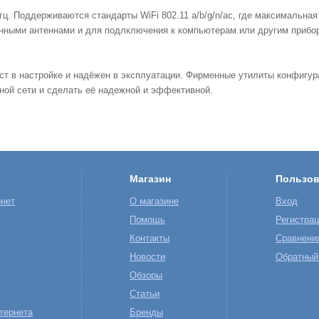
гц
.
Поддерживаются
стандарты
WiFi
802
.
11
a
/
b
/
g
/
n
/
ac
,
где
максимальная
енными
антеннами
и
для
подлключения
к
компьютерам
или
другим
прибо
ст
в
настройке
и
надёжен
в
эксплуатации
.
Фирменные
утилиты
конфигур
ной
сети
и
сделать
её
надежной
и
эффективной
.
Магазин
Пользов
нет
О магазине
Вход
Помощь
Регистра
Контакты
Сравнени
Новости
Обратный
Обзоры
Статьи
тернета
Бренды