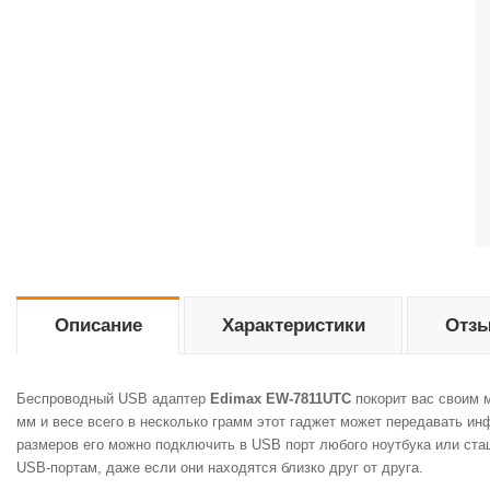
Описание
Характеристики
Отзы
Беспроводный
USB
адаптер
Edimax
EW-7811UTC
покорит
вас
своим
мм
и
весе
всего
в
несколько
грамм
этот
гаджет
может
передавать
ин
размеров
его
можно
подключить
в
USB
порт
любого
ноутбука
или
ста
USB-портам
,
даже
если
они
находятся
близко
друг
от
друга
.