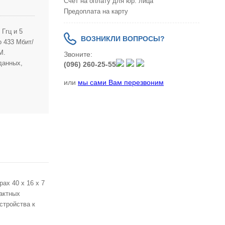
Счет на оплату для юр. лица
Предоплата на карту
Ггц
и
5
ВОЗНИКЛИ ВОПРОСЫ?
о
433
Мбит
/
M
.
Звоните:
данных
,
(096) 260-25-55
или
мы сами Вам перезвоним
рах
40
x
16
x
7
актных
стройства
к