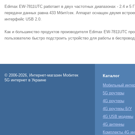
Edimax
EW-7811UTC
работает
в
двух
частотных
диапазонах
-
2
.
4
и
5
Г
передачи
данных
равна
433
Мбит
/
сек
.
Аппарат
оснащен
двумя
встро
интерфейс
USB
2
.
0
.
Как
и
большинство
продуктов
производителя
Edimax
EW-7811UTC
про
пользователю
быстро
подстроить
устройство
для
работы
в
беспровод
© 2006-2026, Интернет-магазин Мобитек
Каталог
5G интернет в Украине
Мобильный интер
5G роутеры
4G роутеры
4G роутеры Б/У
4G USB модемы
4G антенны
Комплекты 4G ин