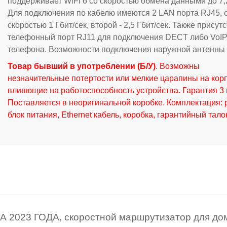
поддерживает WiFi 6 со скоростью обмена данными до 7,2
Для подключения по кабелю имеются 2 LAN порта RJ45, 
скоростью 1 Гбит/сек, второй - 2,5 Гбит/сек. Также присут
телефонный порт RJ11 для подключения DECT либо VoIP
телефона. Возможности подключения наружной антенны 
Товар бывший в употреблении (Б/У)
. Возможны
незначительные потертости или мелкие царапины на корп
влияющие на работоспособность устройства. Гарантия 3 
Поставляется в неоригинальной коробке. Комплектация: 
блок питания, Ethernet кабель, коробка, гарантийный тало
 2023 ГОДА, скоростной маршрутизатор для до