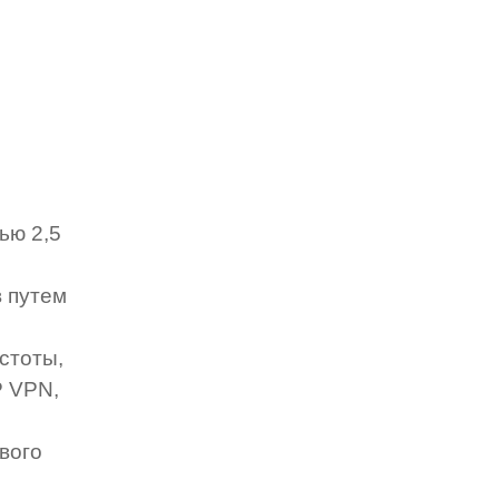
ью 2,5
 путем
стоты,
P VPN,
вого