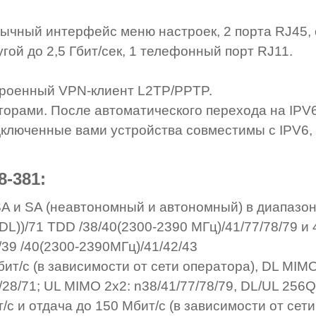
язычный интерфейс меню настроек, 2 порта RJ45,
гой до 2,5 Гбит/сек, 1 телефонный порт RJ11.
строенный VPN-клиент L2TP/PPTP.
рами. После автоматического перехода на IPV6
дключенные вами устройства совместимы с IPV6,
-381:
A и SA (неавтономный и автономный) в диапазо
DL))/71 TDD /38/40(2300-2390 МГц)/41/77/78/79 и 
8/39 /40(2300-2390МГц)/41/42/43
Мбит/с (в зависимости от сети оператора), DL MIMO
0/28/71; UL MIMO 2x2: n38/41/77/78/79, DL/UL 25
/с и отдача до 150 Мбит/с (в зависимости от сети