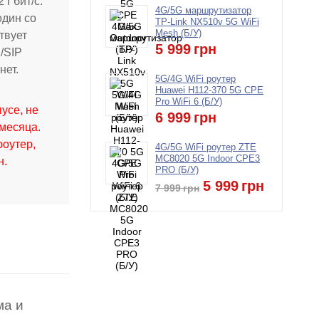
 Гбит/с.
4G/5G маршрутизатор
один со
TP-Link NX510v 5G WiFi
Mesh (Б/У)
ствует
5 999
грн
/SIP
нет.
5G/4G WiFi роутер
Huawei H112-370 5G CPE
Pro WiFi 6 (Б/У)
усе, не
6 999
грн
месяца.
роутер,
4G/5G WiFi роутер ZTE
MC8020 5G Indoor CPE3
н.
PRO (Б/У)
5 999
грн
7 999
грн
ма и