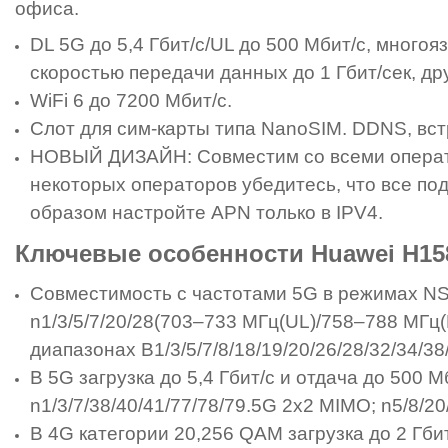
офиса.
DL 5G до 5,4 Гбит/с/UL до 500 Мбит/с, много
скоростью передачи данных до 1 Гбит/сек, дру
WiFi 6 до 7200 Мбит/с.
Слот для сим-карты типа NanoSIM. DDNS, в
НОВЫЙ ДИЗАЙН: Совместим со всеми операто
некоторых операторов убедитесь, что все по
образом настройте APN только в IPV4.
Ключевые особенности Huawei H158
Совместимость с частотами 5G в режимах NS
n1/3/5/7/20/28(703–733 МГц(UL)/758–788 МГц(
диапазонах B1/3/5/7/8/18/19/20/26/28/32/34/3
В 5G загрузка до 5,4 Гбит/с и отдача до 500 
n1/3/7/38/40/41/77/78/79.5G 2x2 MIMO; n5/8/2
В 4G категории 20,256 QAM загрузка до 2 Гбит