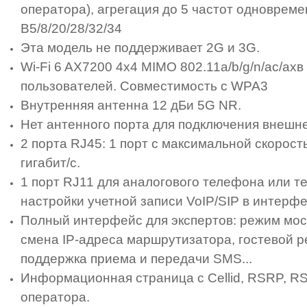
оператора), агрегация до 5 частот одновремен
B5/8/20/28/32/34
Эта модель не поддерживает 2G и 3G.
Wi-Fi 6 AX7200 4x4 MIMO 802.11a/b/g/n/ac/ax
пользователей. Совместимость с WPA3
Внутренняя антенна 12 дБи 5G NR.
Нет антенного порта для подключения внешн
2 порта RJ45: 1 порт с максимальной скорост
гигабит/с.
1 порт RJ11 для аналогового телефона или 
настройки учетной записи VoIP/SIP в интерфе
Полный интерфейс для экспертов: режим мост
смена IP-адреса маршрутизатора, гостевой 
поддержка приема и передачи SMS...
Информационная страница с Cellid, RSRP, RS
оператора.