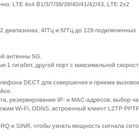
но. LTE 4x4 B1/3/7/38/39/40/41/42/43, LTE 2x2
в 2 диапазонах, 4ГГц и 5ГГц до 128 подключенных
ей антенны 5G.
ью 1 гигабит, другой порт с максимальной скорост
телефона DECT для совершения и приема вызовов
йсе.
а, резервирование IP- и MAC-адресов, выбор ча
режим Wi-Fi, DDNS, встроенный клиент L2TP PPT
RQ и SINR, чтобы узнать мощность сигнала сото