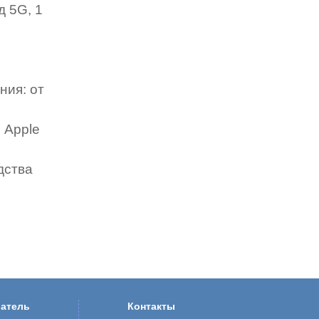
д 5G, 1
ния: от
 Apple
дства
атель
Контакты