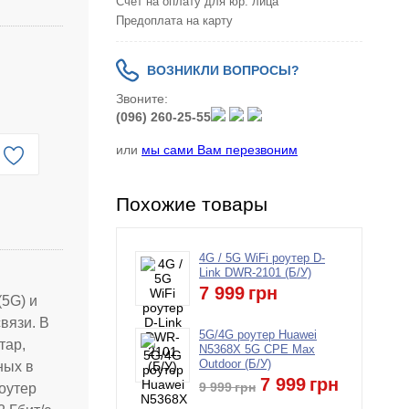
Счет на оплату для юр. лица
Предоплата на карту
ВОЗНИКЛИ ВОПРОСЫ?
Звоните:
(096) 260-25-55
или
мы сами Вам перезвоним
Похожие товары
4G / 5G WiFi роутер D-
Link DWR-2101 (Б/У)
7 999
грн
(5G) и
вязи. В
5G/4G роутер Huawei
тар,
N5368X 5G CPE Max
Outdoor (Б/У)
ных в
7 999
грн
9 999
грн
Роутер