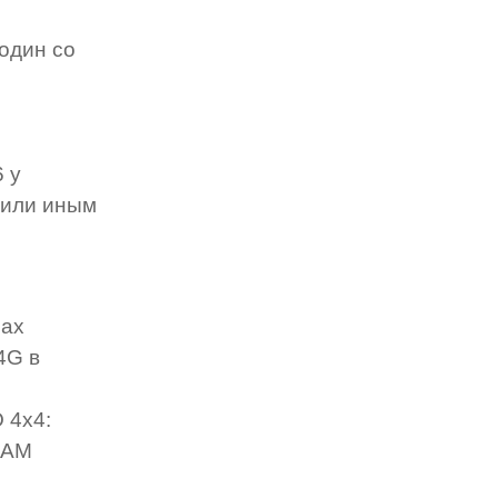
 один со
 у
 или иным
нах
4G в
 4x4:
6QAM