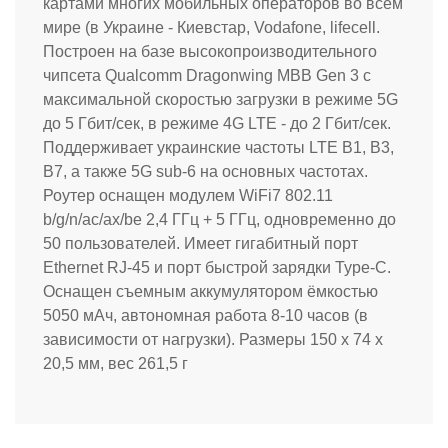
картами многих мобильных операторов во всем
мире (в Украине - Киевстар, Vodafone, lifecell.
Построен на базе высокопроизводительного
чипсета
Qualcomm Dragonwing MBB Gen 3 с
максимальной скоростью загрузки в режиме 5G
до 5 Гбит/сек, в режиме 4G LTE - до 2 Гбит/сек.
Поддерживает украинские частоты LTE B1, B3,
B7, а также
5G sub-6 на основных частотах.
Роутер оснащен модулем WiFi7 802.11
b/g/n/ac/ax/be 2,4 ГГц + 5 ГГц, одновременно до
50 пользователей. Имеет гигабитный порт
Ethernet RJ-45 и порт быстрой зарядки Type-C.
Оснащен съемным аккумулятором ёмкостью
5050 мАч, автономная работа 8-10 часов (в
зависимости от нагрузки). Размеры 150 x 74 х
20,5 мм, вес 261,5 г