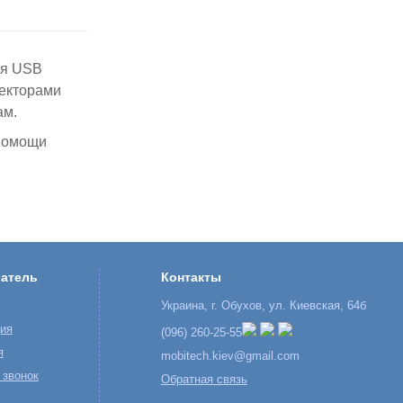
ия USB
некторами
ам.
 помощи
атель
Контакты
Украина, г. Обухов, ул. Киевская, 64б
ция
(096) 260-25-55
я
mobitech.kiev@gmail.com
 звонок
Обратная связь