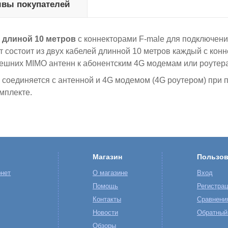
вы покупателей
 длиной 10 метров
с коннекторами F-male для подключен
т состоит из двух кабелей длинной 10 метров каждый с кон
внешних MIMO антенн к абонентским 4G модемам или роутер
о соединяется с антенной и 4G модемом (4G роутером) при
мплекте.
Магазин
Пользов
нет
О магазине
Вход
Помощь
Регистра
Контакты
Сравнени
Новости
Обратный
Обзоры