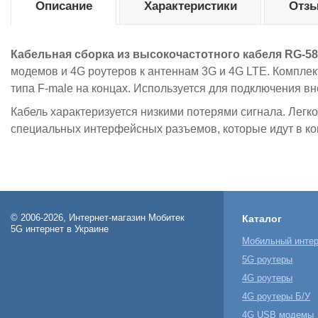
Описание
Характеристики
Отзы
Кабельная сборка из высокочастотного кабеля RG-58
модемов и 4G роутеров к антеннам 3G и 4G LTE. Комплек
типа F-male на концах. Используется для подключения 
Кабель характеризуется низкими потерями сигнала. Легк
специальных интерфейсных разъемов, которые идут в ко
© 2006-2026, Интернет-магазин Мобитек
Каталог
5G интернет в Украине
Мобильный интер
5G роутеры
4G роутеры
4G роутеры Б/У
4G USB модемы