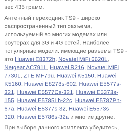
вес 435 грамм.
Антенный переходник TS9 - широко
распространенный тип разъема,
используемый во многих модемах или
роутерах для 3G и 4G сетей. Наиболее
популярные модели, имеющие разъемы TS9 -
это
Huawei E8372h
,
Novatel MiFi 6620L
,
Netgear AC791L
,
Huawei R216
,
Novatel MiFi
7730L
,
ZTE MF79u
,
Huawei K5150
,
Huawei
K5160
,
Huawei E8278s-602
,
Huawei E5577s-
321
,
Huawei E5577Cs-321
,
Huawei E5373s-
155
,
Huawei E5785Lh-22c
,
Huawei E5787Ph-
67a
,
Huawei E5377s-32
,
Huawei E5573s-
320
,
Huawei E5786s-32a
и многие другие.
При выборе данного комплекта убедитесь,