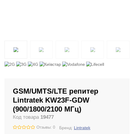
GSM/UMTS/LTE репитер
Lintratek KW23F-GDW
(900/1800/2100 МГц)
Код товара
19477
Отзывы: 0
Бренд:
Lintratek