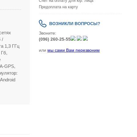
Счет на оплату для юр. лица
Предоплата на карту
ВОЗНИКЛИ ВОПРОСЫ?
 сетях
Звоните:
(096) 260-25-55
 /
а 1,3 ГГц
или
мы сами Вам перезвоним
 Гб,
е
 (A-GPS,
мулятор:
 Android