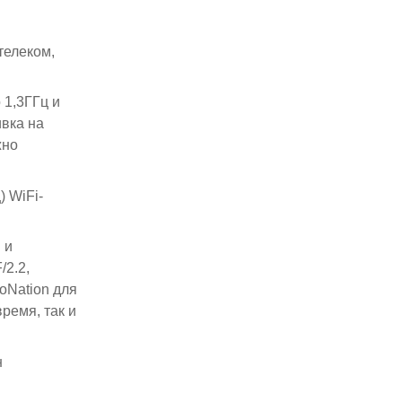
телеком,
 1,3ГГц и
вка на
жно
 WiFi-
 и
/2.2,
oNation для
ремя, так и
н