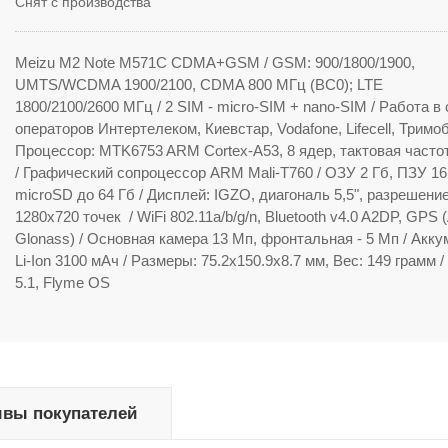
Снят с производства
Meizu M2 Note M571C
CDMA+GSM / GSM: 900/1800/1900,
UMTS/WCDMA 1900/2100, CDMA 800 МГц (BC0); LTE
1800/2100/2600 МГц / 2 SIM - micro-SIM + nano-SIM / Работа в
операторов Интертелеком, Киевстар, Vodafone, Lifecell, Тримоб
Процессор: MTK
6753
ARM Cortex-A53, 8 ядер, тактовая частот
/ Графический сопроцессор ARM Mali-T760 / ОЗУ 2 Гб, ПЗУ 16
microSD до 64 Гб / Дисплей:
IGZO
, диагональ 5,5", разрешени
1280х720 точек / WiFi 802.11a/b/g/n, Bluetooth v4.0 A2DP, GPS
Glonass) / Основная камера 13 Мп, фронтальная - 5 Мп / Акку
Li-Ion 3100 мАч / Размеры:
75.2x150.9x8.7
мм, Вес: 149 грамм /
5.1, Flyme OS
вы покупателей