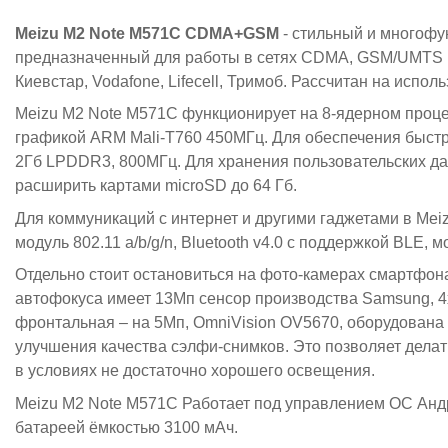
Meizu M2 Note M571C CDMA+GSM
- стильный и многофу
предназначенный для работы в сетях CDMA, GSM/UMTS и 
Киевстар, Vodafone, Lifecell, Тримоб. Рассчитан на испол
Meizu M2 Note M571C функционирует на 8-ядерном проце
графикой ARM Mali-T760 450МГц. Для обеспечения быстр
2Гб LPDDR3, 800МГц. Для хранения пользовательских д
расширить картами microSD до 64 Гб.
Для коммуникаций с интернет и другими гаджетами в Mei
модуль 802.11 a/b/g/n, Bluetooth v4.0 с поддержкой BLE
Отдельно стоит остановиться на фото-камерах смартфон
автофокуса имеет 13Мп сенсор производства Samsung, 4x
фронтальная – на 5Мп, OmniVision OV5670, оборудована 4-
улучшения качества сэлфи-снимков. Это позволяет делат
в условиях не достаточно хорошего освещения.
Meizu M2 Note M571C Работает под управлением ОС Ан
батареей ёмкостью 3100 мАч.