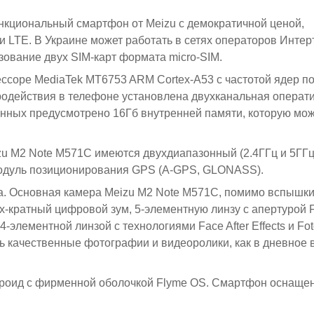
нкциональный смартфон от Meizu с демократичной ценой,
LTE. В Украине может работать в сетях операторов Интер
ьзование двух SIM-карт формата micro-SIM.
ссоре MediaTek MT6753 ARM Cortex-A53 с частотой ядер по
одействия в телефоне установлена двухканальная операти
анных предусмотрено 16Гб внутренней памяти, которую мо
zu M2 Note M571C имеются двухдиапазонный (2.4ГГц и 5ГГц)
, модуль позиционирования GPS (A-GPS, GLONASS).
а. Основная камера Meizu M2 Note M571C, помимо вспышки
-кратный цифровой зум, 5-элементную линзу с апертурой F
элементной линзой с технологиями Face After Effects и Fot
ь качественные фотографии и видеоролики, как в дневное в
дроид с фирменной оболочкой Flyme OS. Смартфон оснаще