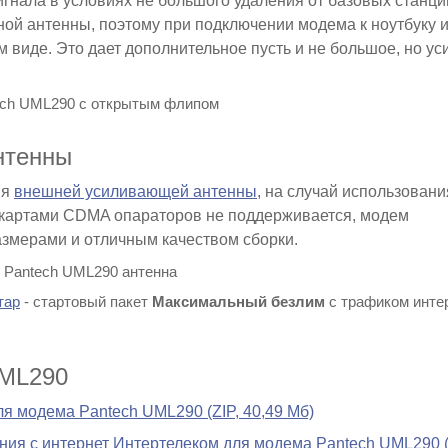
игнала в условиях не большого удаления от базовых станци
ной антенны, поэтому при подключении модема к ноутбуку 
 виде. Это дает дополнительное пусть и не большое, но ус
нтенны
ия
внешней усиливающей антенны
, на случай использовани
M картами CDMA опараторов не поддерживается, модем
азмерами и отличным качеством сборки.
тар
- стартовый пакет
Максимальный безлим
с трафиком инте
UML290
я модема Pantech UML290 (ZIP, 40,49 Мб)
ния с интернет Интертелеком для модема Pantech UML290 