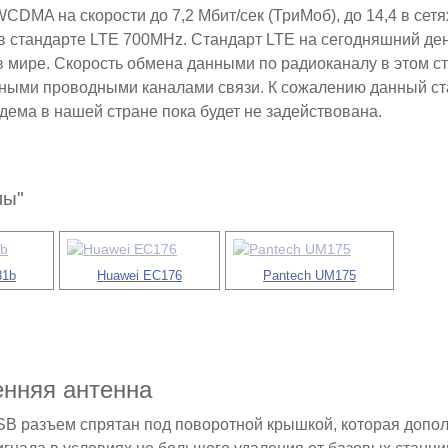
A на скорости до 7,2 Мбит/сек (ТриМоб), до 14,4 в сетя
же в стандарте LTE 700MHz. Стандарт LTE на сегодняшний де
 мире. Скорость обмена данными по радиоканалу в этом с
онными проводными каналами связи. К сожалению данный ст
дема в нашей стране пока будет не задействована.
мы"
81b
Huawei EC176
Pantech UM175
нняя антенна
SB разъем спрятан под поворотной крышкой, которая допо