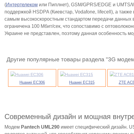
(
Интертелеком
или Пиплнет), GSM/GPRS/EDGE и UMTS/WCDM
поддержкой HSDPA (Киевстар, Vodafone, lifecell), а так
самым высокоскоростным стандартом передачи данных в
ограничена 100 Мбит/сек, что сопоставимо с оптоволок
Украине не представлен, поэтому данная особенность мо
Другие популярные товары раздела "3G моде
Huawei EC306
Huawei EC315
ZTE AC
Современный дизайн и мощная внутре
Модем
Pantech UML290
имеет специфический дизайн. U