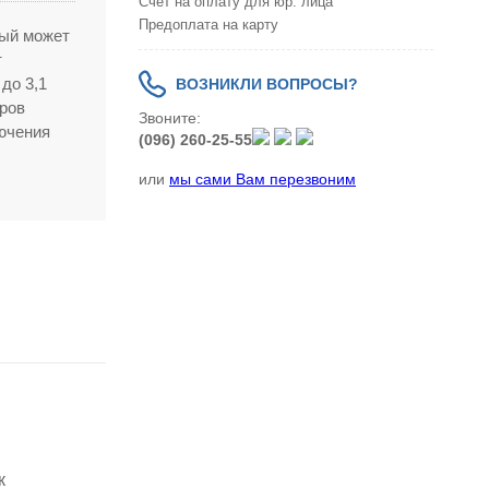
Счет на оплату для юр. лица
Предоплата на карту
рый может
т
до 3,1
ВОЗНИКЛИ ВОПРОСЫ?
оров
Звоните:
лючения
(096) 260-25-55
или
мы сами Вам перезвоним
к