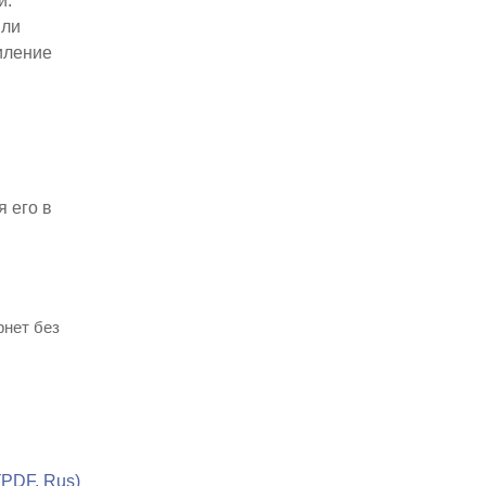
й.
или
иление
я его в
рнет без
(PDF, Rus)