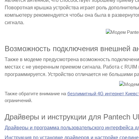
является антенной, что способствует хорошему приему с
Поворотная крышка устройства играет роль дополнитель
компьютеру рекомендуется чтобы она была в развернутом
сигнала.
Возможность подключения внешней а
Также в модеме предусмотрена возможность подключен
местах с не уверенным приемом сигнала. Работа с RUI
программируется. Устройство отличается не большими р
Также обратите внимание на
безлимитный 4G интернет Киевс
ограничений.
Драйверы и инструкции для Pantech 
Драйверы и программа пользовательского интерфейса дл
Инструкция по установке драйверов и настройке соедине