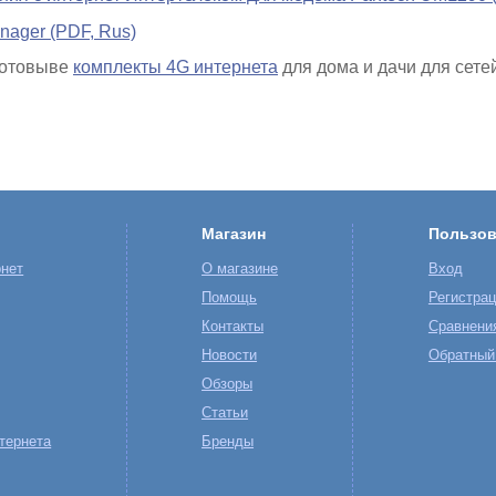
nager (PDF, Rus)
готовыве
комплекты 4G интернета
для дома и дачи для сете
Магазин
Пользов
нет
О магазине
Вход
Помощь
Регистра
Контакты
Сравнени
Новости
Обратный
Обзоры
Статьи
тернета
Бренды