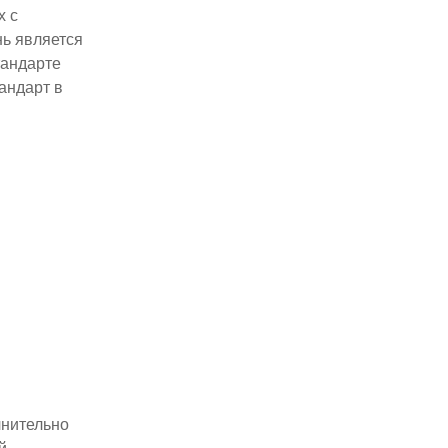
х с
нь является
тандарте
андарт в
лнительно