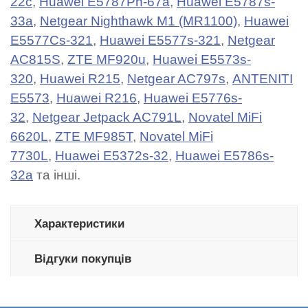
22c
,
Huawei E5787Ph-67a
,
Huawei E5787s-
33a
,
Netgear Nighthawk M1‎ (MR1100)
,
Huawei
E5577Cs-321
,
Huawei E5577s-321
,
Netgear
AC815S
,
ZTE MF920u
,
Huawei E5573s-
320
,
Huawei R215
,
Netgear AC797s
,
ANTENITI
E5573
,
Huawei R216
,
Huawei E5776s-
32
,
Netgear Jetpack AC791L
,
Novatel MiFi
6620L
,
ZTE MF985T
,
Novatel MiFi
7730L
,
Huawei E5372s-32
,
Huawei E5786s-
32a
та інші.
Характеристики
Відгуки покупців