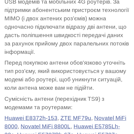
USB модемів та мобільних 4G роутерів. За
підтримки абонентським пристроєм технології
MIMO (і двох антених роз'ємів) можна
одночасно підключати відразу дві антени, що
дасть поліпшення швидкості передачі даних
за рахунок прийому двох паралельних потоків
інформації.
Перед покупкою антени обов'язково уточніть
тип роз'єму, який використовується у вашому
модемі або роутері, щоб уникнути ситуацій,
коли антена може вам не підійти.
Сумісність антени (перехідник TS9) з
модемами та роутерами:
Huawei E8372h-153
,
ZTE MF79u
,
Novatel MiFi
8000
,
Novatel MiFi 8800L
,
Huawei E5785Lh-