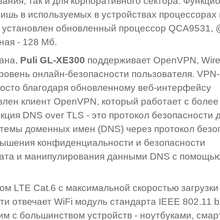
ания, так и для корпоративного сектора. Функци
лишь в используемых в устройствах процессорах
0 установлен обновленный процессор QCA9531, 
ная - 128 Мб.
ана,
Puli GL-XE300
поддерживает OpenVPN, Wire
ровень онлайн-безопасности пользователя. VPN-
росто благодаря обновленному веб-интерфейсу
влен клиент OpenVPN, который работает с более
ция DNS over TLS - это протокол безопасности 
стемы доменных имен (DNS) через протокол безо
овышения конфиденциальности и безопасности
вата и манипулирования данными DNS с помощью
 LTE Cat.6 с максимальной скоростью загрузки
и отвечает WiFi модуль стандарта IEEE 802.11 b/
тим с большинством устройств - ноутбуками, сма