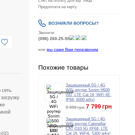
Счет на оплату для юр. лица
Предоплата на карту
ВОЗНИКЛИ ВОПРОСЫ?
Звоните:
(096) 260-25-55
или
мы сами Вам перезвоним
Похожие товары
Защищенный 5G / 4G
сеть.
WiFi роутер Sonim H500
(5G, LTE Cat.19, WiFi 6E,
 загрузку
IP68, 6000 мАч)
кже
7 799
грн
9 999
грн
омной
Защищенный 5G / 4G
WiFi роутер Caterpillar
CAT Q10 5G (IP68, LTE
roSD
Cat.19, WiFi6, 5300 мАч)