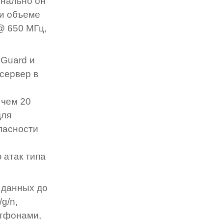
онально он
 и объеме
@ 650 МГц,
Guard и
сервер в
 чем 20
для
пасности
 атак типа
 данных до
g/n,
ртфонами,