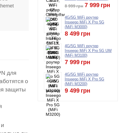
7 999
грн
hernet
8 999
грн
4G/5G WiFi роутер
Inseego MiFi X Pro 5G
(MiFi M3000)
8 499
грн
4G/5G WiFi роутер
Inseego MiFi X Pro 5G UW
(MiFi M3100)
7 999
грн
PN для
4G/5G WiFi роутер
Inseego MiFi X Pro 5G
аботятся о
(MiFi M3200)
ля защиты
9 499
грн
я
 и