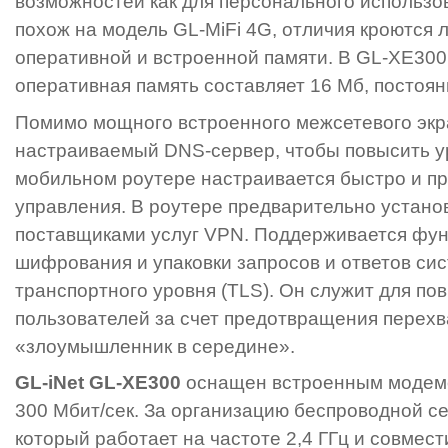
возможностей как для персонального использов
похож на модель GL-MiFi 4G, отличия кроются 
оперативной и встроенной памяти. В GL-XE30
оперативная память составляет 16 Мб, постоян
Помимо мощного встроенного межсетевого экр
настраиваемый DNS-сервер, чтобы повысить у
мобильном роутере настраивается быстро и п
управления. В роутере предварительно устано
поставщиками услуг VPN. Поддерживается функ
шифрования и упаковки запросов и ответов си
транспортного уровня (TLS). Он служит для п
пользователей за счет предотвращения перех
«злоумышленник в середине».
GL-iNet GL-XE300
оснащен встроенным модемом
300 Мбит/сек. За организацию беспроводной сет
который работает на частоте 2,4 ГГц и совмес