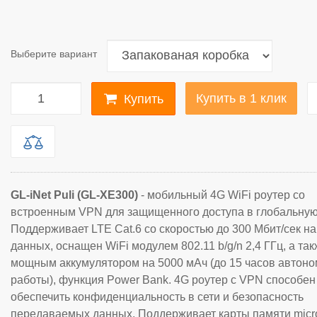
Выберите вариант
Купить в 1 клик
Купить
GL-iNet Puli (GL-XE300)
- мобильный 4G WiFi роутер со
встроенным VPN для защищенного доступа в глобальную 
Поддерживает LTE Cat.6 со скоростью до 300 Мбит/сек на
данных, оснащен WiFi модулем 802.11 b/g/n 2,4 ГГц, а та
мощным аккумулятором на 5000 мАч (до 15 часов автон
работы), функция Power Bank. 4G роутер с VPN способен
обеспечить конфиденциальность в сети и безопасность
передаваемых данных. Поддерживает карты памяти mic