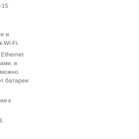
-15
е и
 Wi-Fi.
 Ethernet
ами, в
е можно
от батареи
ия к
B.