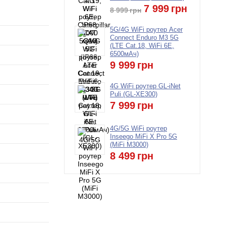
7 999
грн
8 999
грн
5G/4G WiFi роутер Acer
Connect Enduro M3 5G
(LTE Cat.18, WiFi 6E,
6500мАч)
9 999
грн
4G WiFi роутер GL-iNet
Puli (GL-XE300)
7 999
грн
4G/5G WiFi роутер
Inseego MiFi X Pro 5G
(MiFi M3000)
8 499
грн