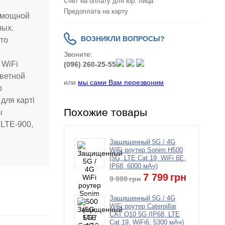
Счет на оплату для юр. лица
Предоплата на карту
с мощной
ных.
ВОЗНИКЛИ ВОПРОСЫ?
то
Звоните:
 WiFi
(096) 260-25-55
цветной
или
мы сами Вам перезвоним
ю
для карті
Похожие товары
ы
 LTE-900,
Защищенный 5G / 4G
WiFi роутер Sonim H500
(5G, LTE Cat.19, WiFi 6E,
IP68, 6000 мАч)
7 799
грн
9 999
грн
Защищенный 5G / 4G
WiFi роутер Caterpillar
CAT Q10 5G (IP68, LTE
Cat.19, WiFi6, 5300 мАч)