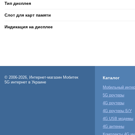
Тип дисплея
Слот для карт памяти
Индикация на дисплее
© 2006-2026, Интернет-магазин Мобитек
Каталог
5G интернет в Украине
Мобильный интер
5G роутеры
4G роутеры
4G роутеры Б/У
4G USB модемы
4G антенны
Комплекты 4G ин